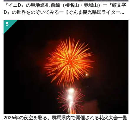
『イニD』の聖地巡礼 前編（榛名山・赤城山）ー『頭文字
D』の世界をのぞいてみるー【ぐんま観光県民ライター
（ぐん記者）】
2026年の夜空を彩る。群馬県内で開催される花火大会一覧