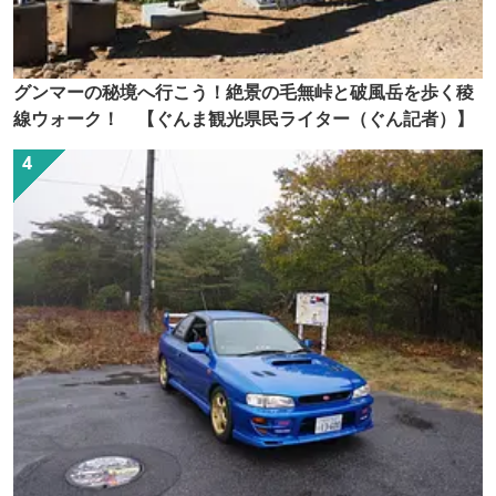
グンマーの秘境へ行こう！絶景の毛無峠と破風岳を歩く稜
線ウォーク！ 【ぐんま観光県民ライター（ぐん記者）】