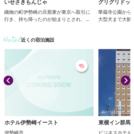
いせさきもんじゃ
グリグリドッ
織物の町伊勢崎の旦那衆が東京へ取引に
華蔵寺公園から徒
行き、持ち帰ったのが始まりとされ、駄
大型犬まで大歓迎
菓子屋のおやつメニューとして広まりま
もにワンちゃん同
した。味付けの「あま」はイチゴシロッ
くつろいだり、
近くの宿泊施設
プ、「から」はカレー粉、「あまから」
だけます☕
は両方が入るのが特徴。駄菓子感覚で味
わえます。
ホテル伊勢崎イースト
東横イン群馬
伊勢崎市
ビジネスホテル 2