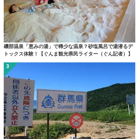
磯部温泉「恵みの湯」で稀少な温泉？砂塩風呂で湯潜るデ
トックス体験！【ぐんま観光県民ライター（ぐん記者）】