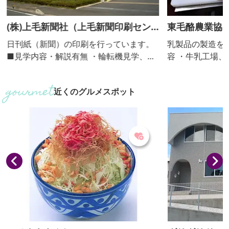
(株)上毛新聞社（上毛新聞印刷セン
東毛酪農業協
ター）
日刊紙（新聞）の印刷を行っています。
乳製品の製造を行って
■見学内容・解説有無 ・輪転機見学、解
容 ・牛乳工場、チー
説ビデオ上映 ・解説：あり ■個人の受入
容 ・工場で作
不可 ■団体の受入(人数) 可（5人～70
・バター作り（要予約
近くのグルメスポット
人。群馬県内の団体・グループに限
の受入 不可 ■団体の受入(人数) 可(10人
る。）
～）