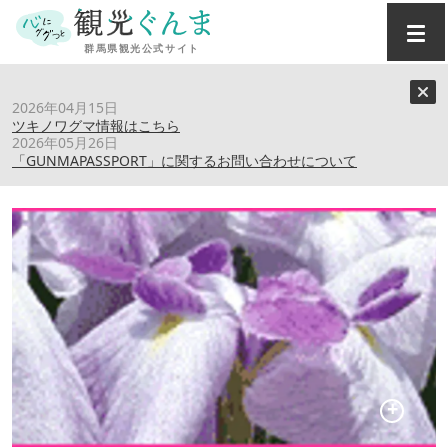
トップ
›
スポット
›
あずま水生植物公園
2026年04月15日
ツキノワグマ情報はこちら
2026年05月26日
あずま水生植物公園
「GUNMAPASSPORT」に関するお問い合わせについて