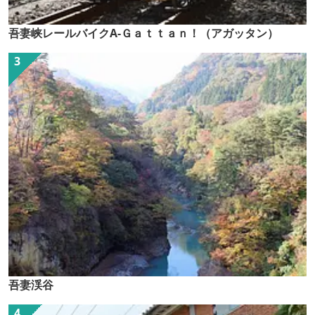
吾妻峡レールバイクA-Ｇａｔｔａｎ！（アガッタン）
吾妻渓谷