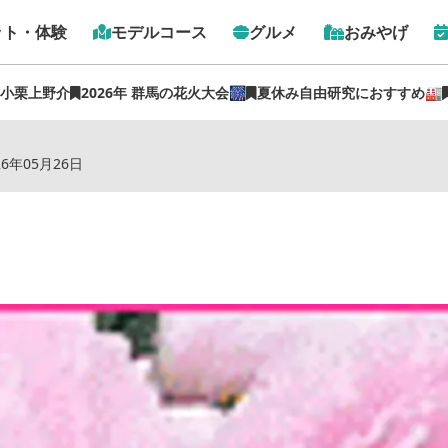
ット・体験
モデルコース
グルメ
おみやげ
 小栗上野介
2026年 群馬の花火大会🎆
夏休み自由研究におすすめ🏭
トップ
›
スポット
›
正蓮寺（ぼたん）
26年05月26日