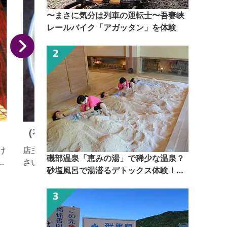
〜まさに気分は列車の運転士〜吾妻峡
レールバイク「アガッタン」を体験
（有）山一屋
店主こだわりのブレンド味がしみた麺をお楽しみくだ
磯部温泉「恵みの湯」で稀少な温泉？
さい。 【おっきりこみ提供期間：通年】
を
砂塩風呂で湯潜るデトックス体験！
【ぐんま観光県民ライター（ぐん記
者）】