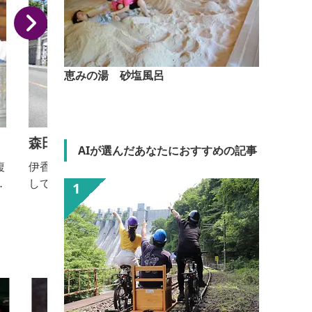
恵みの湯 砂塩風呂
森田家本家
AIが選んだあなたにおすすめの記事
伊香保街道の野田宿に2千坪の敷地を有し、大庄屋と
して本陣の役割を担うと共に、細川豊前守母公や蘭医
高野長英、画家の渡辺崋山といった学術や芸術分野に
関して歴史的に名高い文化人が訪れた森田本家。