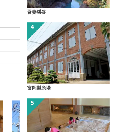
吾妻渓谷
富岡製糸場