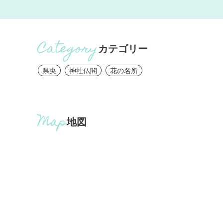
カテゴリー
県央
神社仏閣
花の名所
地図