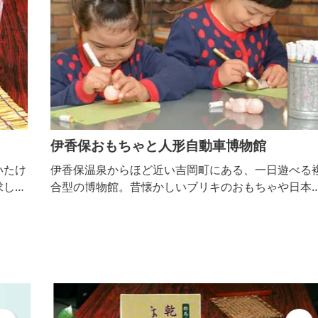
伊香保おもちゃと人形自動車博物館
け
伊香保温泉からほど近い吉岡町にある、一日遊べる複
、
合型の博物館。昔懐かしいブリキのおもちゃや日本人
食
形をはじめとした世界各国の人形が並ぶ「おもちゃと
用
人形博物館」、昭和レトロな街並みを再現した「駄菓
の
子屋横丁」、映画「ＡＬＷＡＹＳ 三丁目の夕日」の
展示などがあり、タイムスリップ気分が味わえます。
また、世界の有名デザイナーが手がけた愛くるしいテ
ディベアたちが出迎えてくれる「テディベア館」や、
クラシッ...