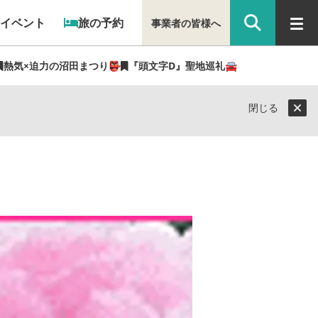
イベント
旅の予約
事業者の皆様へ
熱気×迫力の沼田まつり👺
『頭文字D』聖地巡礼🚘
閉じる