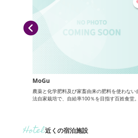
MoGu
そば・
農薬と化学肥料及び家畜由来の肥料を使わない自然
ていま
法自家栽培で、自給率100％を目指す百姓食堂。
【おっきりこみ提供期間：通年】
近くの宿泊施設