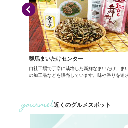
群馬まいたけセンター
然の中
自社工場で丁寧に栽培した新鮮なまいたけ、まいた
あいを
の加工品などを販売しています。味や香りを追求し
とした
おいしくて栄養価の高いまいたけです。売店では試
、もの
可能で工場見学も可、ゆったりした駐車場と子ども
トイレ、身障者用トイレなどがあります。ドライブ
た羊
ご休憩にもお気軽にお立ち寄りください。
近くのグルメスポット
 ■
れあ