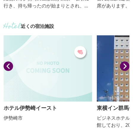
行き、持ち帰ったのが始まりとされ、駄
席があります。 【おっきりこみ提供期
菓子屋のおやつメニューとして広まりま
間：通年】
した。味付けの「あま」はイチゴシロッ
近くの宿泊施設
プ、「から」はカレー粉、「あまから」
は両方が入るのが特徴。駄菓子感覚で味
わえます。
ホテル伊勢崎イースト
東横イン群馬
伊勢崎市
ビジネスホテル 2
館しており、20