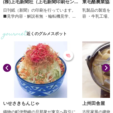
(株)上毛新聞社（上毛新聞印刷セン
東毛酪農業協
ター）
日刊紙（新聞）の印刷を行っています。
乳製品の製造を行って
■見学内容・解説有無 ・輪転機見学、解
容 ・牛乳工場、チー
説ビデオ上映 ・解説：あり ■個人の受入
容 ・工場で作
不可 ■団体の受入(人数) 可（5人～70
・バター作り（要予約
近くのグルメスポット
人。群馬県内の団体・グループに限
の受入 不可 ■団体の受入(人数) 可(10人
る。）
～）
いせさきもんじゃ
上州田舎屋
織物の町伊勢崎の旦那衆が東京へ取引に
古民家風の建物