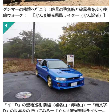
グンマーの秘境へ行こう！絶景の毛無峠と破風岳を歩く稜
線ウォーク！ 【ぐんま観光県民ライター（ぐん記者）】
『イニD』の聖地巡礼 前編（榛名山・赤城山）ー『頭文字
D』の世界をのぞいてみるー【ぐんま観光県民ライター