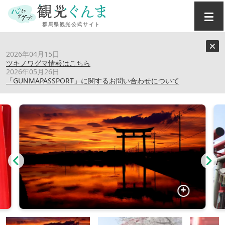
トップ
›
スポット
›
小泉稲荷神社
2026年04月15日
ツキノワグマ情報はこちら
2026年05月26日
小泉稲荷神社
「GUNMAPASSPORT」に関するお問い合わせについて