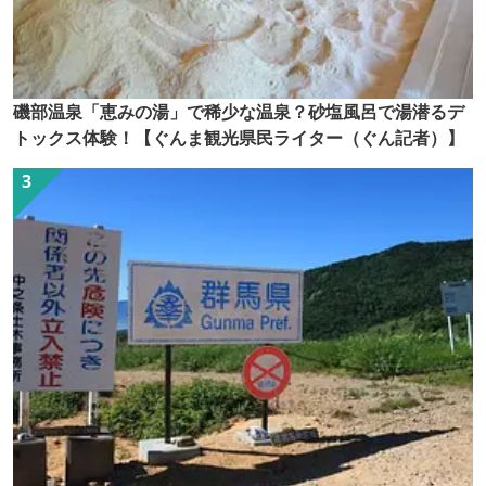
磯部温泉「恵みの湯」で稀少な温泉？砂塩風呂で湯潜るデ
トックス体験！【ぐんま観光県民ライター（ぐん記者）】