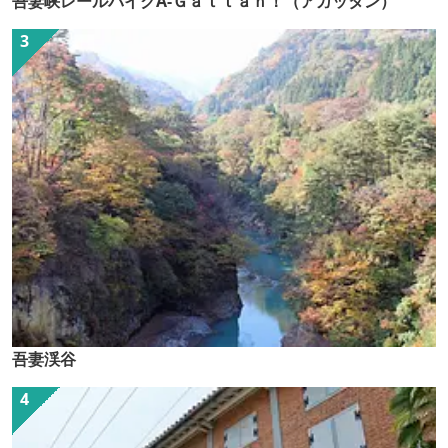
吾妻峡レールバイクA-Ｇａｔｔａｎ！（アガッタン）
吾妻渓谷