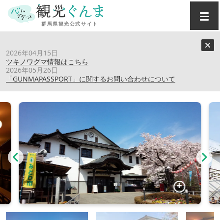
トップ
›
スポット
›
ながめ公園・ながめ余興場
2026年04月15日
ツキノワグマ情報はこちら
2026年05月26日
ながめ公園・ながめ余興場
「GUNMAPASSPORT」に関するお問い合わせについて