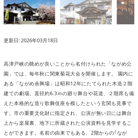
更新日:
2026年03月18日
高津戸峡の眺めが良いことから名付けられた「ながめ公
園」では、毎年秋に関東菊花大会を開催します。 園内に
ある「ながめ余興場」は昭和12年にたてられた木造２階
建ての劇場。直径約6.3ｍの廻り舞台や花道、２階席も備
えた本格的な造り歌舞伎座を模したという玄関も見事で
す。市の重要文化財に指定され、公演が無い日には舞台
上から楽屋裏、地下に所蔵された公演資料を見学するこ
とができます。名前の由来でもある、2階からの｢なが