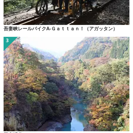
吾妻峡レールバイクA-Ｇａｔｔａｎ！（アガッタン）