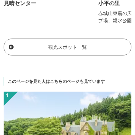
見晴センター
小平の里
赤城山東麓の広
プ場、親水公園
帰り入浴施設な
打ち体験やマス
でき、１日楽しむこ
観光スポット一覧
ンプ場 大小の
貸テント、バー
り、本格的なキャンプ
川は浅く、流れ
め、水遊びに最
このページを見た人はこちらのページも見ています
るすべり台や複合