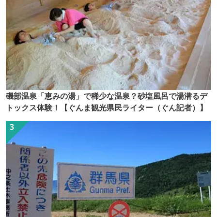
磯部温泉「恵みの湯」で稀少な温泉？砂塩風呂で湯潜るデ
トックス体験！【ぐんま観光県民ライター（ぐん記者）】