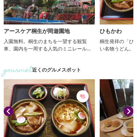
アースケア桐生が岡遊園地
ひもかわ
入園無料。桐生のまちを一望する観覧
桐生発祥の「ひ
車、園内を一周する人気のミニレール
い名物うどん。中
（トンネルにヒミツ）、ほかアドベン
麺を提供するお
チャーシップやサイクルモノレールなど7
大です。つけ汁
近くのグルメスポット
種類の大型遊具は大人200円、子ども100
菜とし醤油ベー
円、バッテリーカーなどの小型乗り物は2
様々なスタイル
0～50円。イベント随時実施。隣に桐生
が岡動物園。桜の名所としても親しまれ
ています。売店は土・日曜日、祝日の
み、雨天等中止する場合があります。