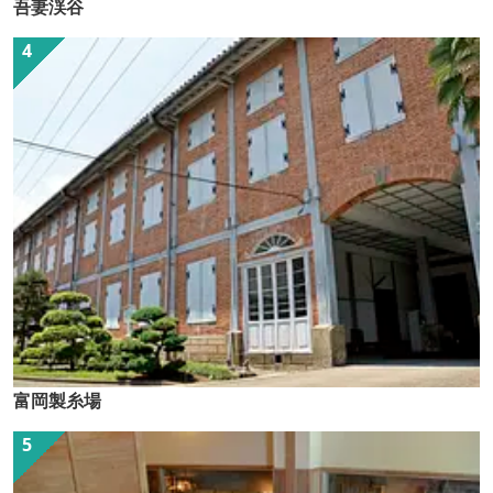
吾妻渓谷
富岡製糸場