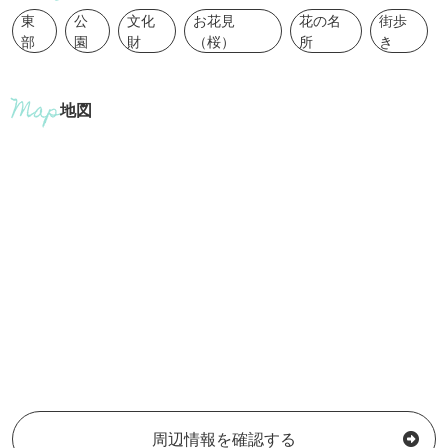
東
公
文化
お花見
花の名
街歩
部
園
財
（桜）
所
き
地図
周辺情報を確認する