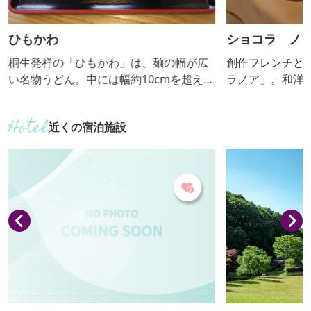
ひもかわ
ショコラ ノ
桐生発祥の「ひもかわ」は、麺の幅が広
創作フレンチと
い名物うどん。中には幅約10cmを超える
ラノア」。和洋
麺を提供するお店もあり、インパクト絶
桐生に多大な足
大です。つけ汁に浸したり、地場産の野
を改装したもの
近くの宿泊施設
菜とし醤油ベースの汁で煮込んだり、
かし細部まで手
様々なスタイルで味わえます。
ショコラノアの
あるように思え