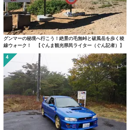
グンマーの秘境へ行こう！絶景の毛無峠と破風岳を歩く稜
線ウォーク！ 【ぐんま観光県民ライター（ぐん記者）】