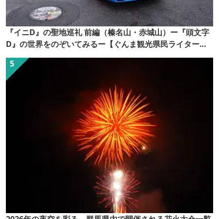
『イニD』の聖地巡礼 前編（榛名山・赤城山）ー『頭文字
D』の世界をのぞいてみるー【ぐんま観光県民ライター
（ぐん記者）】