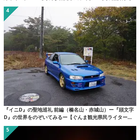
『イニD』の聖地巡礼 前編（榛名山・赤城山）ー『頭文字
D』の世界をのぞいてみるー【ぐんま観光県民ライター
（ぐん記者）】