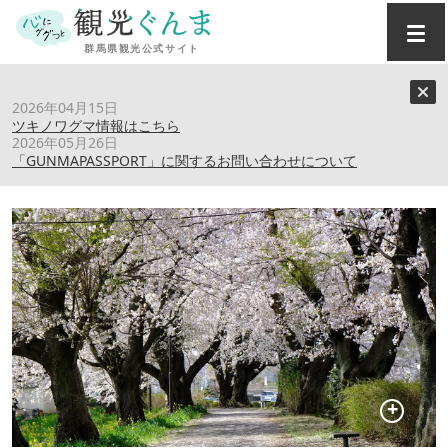
トップ
›
スポット
›
鹿の川沼（桜）
2026年04月15日
ツキノワグマ情報はこちら
2026年05月26日
鹿の川沼（桜）
「GUNMAPASSPORT」に関するお問い合わせについて