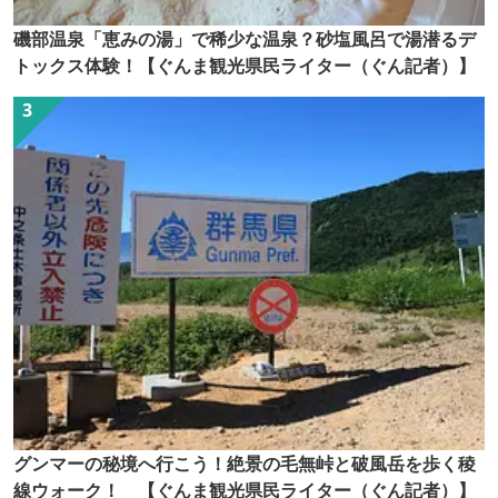
磯部温泉「恵みの湯」で稀少な温泉？砂塩風呂で湯潜るデ
トックス体験！【ぐんま観光県民ライター（ぐん記者）】
グンマーの秘境へ行こう！絶景の毛無峠と破風岳を歩く稜
線ウォーク！ 【ぐんま観光県民ライター（ぐん記者）】