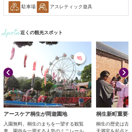
駐車場
アスレティック遊具
近くの観光スポット
アースケア桐生が岡遊園地
桐生新町重要
区
入園無料。桐生のまちを一望する観覧
桐生の歴史は古く
車、園内を一周する人気のミニレール
天満宮を起点と