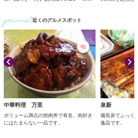
（トンネルにヒミツ）、ほかアドベン
た。本町一・二
チャーシップやサイクルモノレールなど7
関係の蔵や町屋
近くのグルメスポット
種類の大型遊具は大人200円、子ども100
歴史的な建造物
円、バッテリーカーなどの小型乗り物は2
た、当時の土地
0～50円。イベント随時実施。隣に桐生
残されています
が岡動物園。桜の名所としても親しまれ
生は日本の機ど
ています。売店は土・日曜日、祝日の
うたわれている
み、雨天等中止する場合があります。
桐生の歴史を今
す。先人たちは
え...
中華料理 万里
泉新
ボリューム満点の焼肉丼で有名。肉好き
備長炭でふっく
にはたまらない一品です。
逸品です。