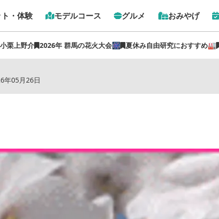
ット・体験
モデルコース
グルメ
おみやげ
 小栗上野介
2026年 群馬の花火大会🎆
夏休み自由研究におすすめ🏭
トップ
›
スポット
›
三ツ寺公園
26年05月26日