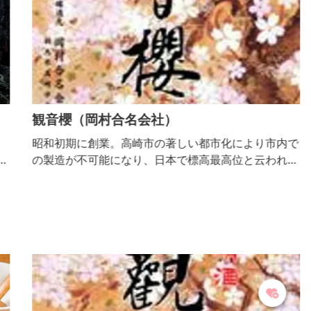
観音櫻（岡村合名会社）
昭和初期に創業。高崎市の著しい都市化により市内で
を
の製造が不可能になり、日本で標高最高位と云われる
長野県佐久穂町の黒澤酒造(株)と提携を行い、清洌な
八ヶ岳連峰の湧水と緑豊かな澄みきった大気で醸し出
したスッキリタイプの製品を伝統の技術で製産して高
崎本社へ輸送し、販売しております。 「観音櫻」は
高崎市の代表観光地「観音山公園」の桜のすばらしい
景観を表現した明るい雰囲気を醸し出します。