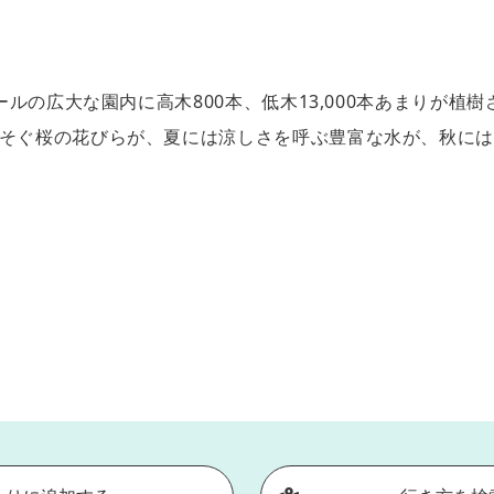
ールの広大な園内に高木800本、低木13,000本あまりが植
そそぐ桜の花びらが、夏には涼しさを呼ぶ豊富な水が、秋に