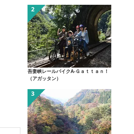
吾妻峡レールバイクA-Ｇａｔｔａｎ！
（アガッタン）