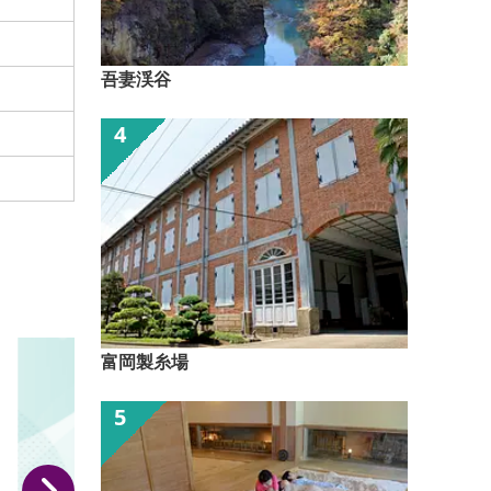
吾妻渓谷
富岡製糸場