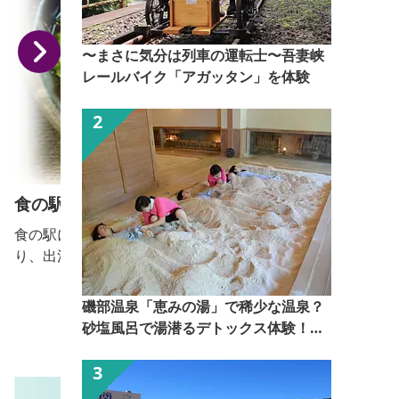
〜まさに気分は列車の運転士〜吾妻峡
レールバイク「アガッタン」を体験
食の駅ぐんま吉岡店「雅」
食の駅に入っているめん処です。うどん、そばも手作
り、出汁も毎日とっています。 【おっきりこみ提供
期間：12月1日～2月末日】
磯部温泉「恵みの湯」で稀少な温泉？
砂塩風呂で湯潜るデトックス体験！
【ぐんま観光県民ライター（ぐん記
者）】