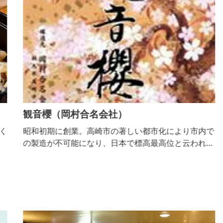
観音櫻（岡村合名会社）
く
昭和初期に創業。高崎市の著しい都市化により市内で
の製造が不可能になり、日本で標高最高位と云われる
長野県佐久穂町の黒澤酒造(株)と提携を行い、清洌な
八ヶ岳連峰の湧水と緑豊かな澄みきった大気で醸し出
したスッキリタイプの製品を伝統の技術で製産して高
崎本社へ輸送し、販売しております。 「観音櫻」は
高崎市の代表観光地「観音山公園」の桜のすばらしい
景観を表現した明るい雰囲気を醸し出します。