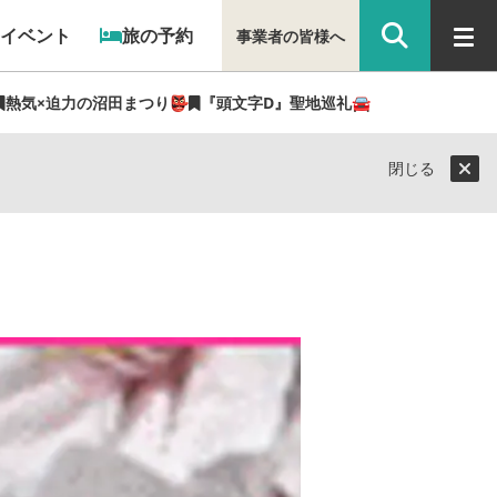
イベント
旅の予約
事業者の皆様へ
熱気×迫力の沼田まつり👺
『頭文字D』聖地巡礼🚘
閉じる