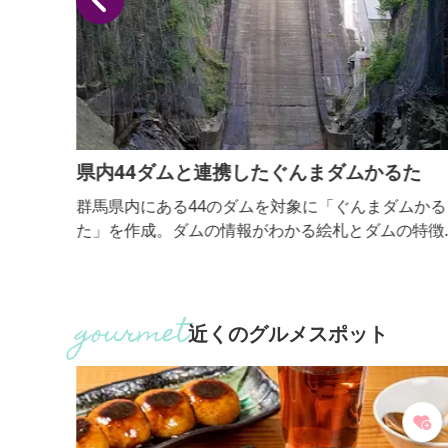
県内44ダムと連携したぐんまダムかるた
前方後
群馬県内にある44のダムを対象に「ぐんまダムかる
0年前
た」を作成。ダムの情報がわかる絵札とダムの特徴
0ｍの
言い表した読み札を指定の配布場所に行って集めよ
埴輪を
う。44組揃えて、かるたとして遊ぼう。
物
古墳時
近くのグルメスポット
展示さ
、二