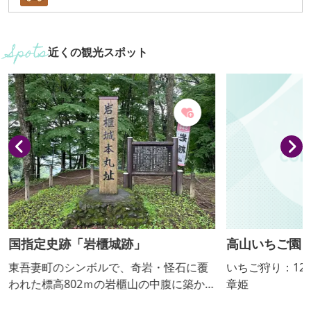
近くの観光スポット
高山いちご園
城上フルーツ
いちご狩り：12月中旬～6月上旬 品種：
開園期間：201
章姫
（金） ＊要予約 当日でもＯＫ。必ず電
話連絡して開園