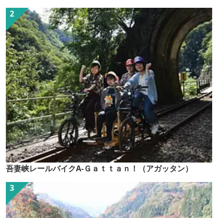
吾妻峡レールバイクA-Ｇａｔｔａｎ！（アガッタン）