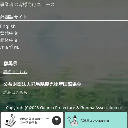
事業者の皆様向けニュース
外国語サイト
English
繁體中文
简体中文
ภาษาไทย
群馬県
詳細はこちら
公益財団法人群馬県観光物産国際協会
詳細はこちら
Copyright(C)2023 Gunma Prefecture & Gunma Association of
Tourism,Local Products & International Exchange
お気に入りスポットで
AI温泉
コンシェルジュ
0
コースを作る