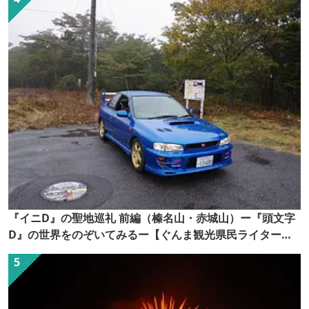
『イニD』の聖地巡礼 前編（榛名山・赤城山）ー『頭文字
D』の世界をのぞいてみるー【ぐんま観光県民ライター
（ぐん記者）】