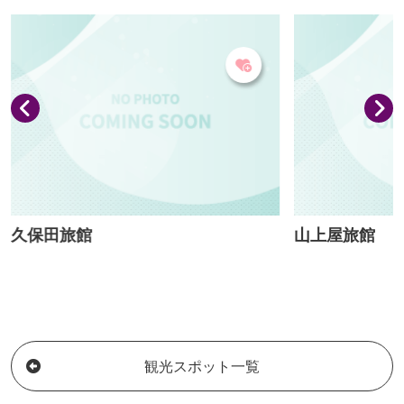
ほしい｣との願いをこめ銘名した｡創業以
をいかした「沢
来､品質本位の酒､理屈抜きに美味しい酒
はじめ、ジャム
を造り続けております｡
康食品の数々が
きて安心と、大好評です
物は、平成２９
のおみやげ総選挙
山上屋旅館
旅館 やまび
観光スポット一覧