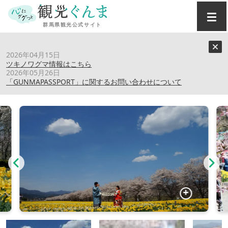
トップ
›
スポット
›
岩井親水公園
2026年04月15日
ツキノワグマ情報はこちら
2026年05月26日
岩井親水公園
「GUNMAPASSPORT」に関するお問い合わせについて