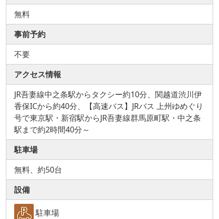
無料
事前予約
不要
アクセス情報
JR吾妻線中之条駅からタクシー約10分、関越道渋川伊
香保ICから約40分、【高速バス】JRバス 上州ゆめぐり
号で東京駅・新宿駅からJR吾妻線群馬原町駅・中之条
駅まで約2時間40分～
駐車場
無料、約50台
設備
駐車場