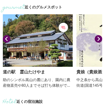
来園ください。 品種は ブルーレイ・バー
近くのグルメスポット
クレー・あまつ
ンコーカス 等
貴娘（貴娘酒造(株)）
あがつま農協
工品】
中之条から高山村方面に向う･日本ﾛﾏﾝﾁｯｸ
ＪＡあがつま沢
街道(国道145号)沿いの清らかな水と緑豊
郡中之条町の四
かな山間の地に明治5年創業｡代表銘柄｢貴
（さわたり）温
娘｣の由来は明治の中頃･女の子の誕生を
にご利用頂いております
近くの宿泊施設
祝い｢誰からも愛され貴ばれる子に育って
荷した新鮮野菜