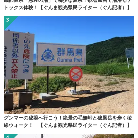
磯部温泉「恵みの湯」で稀少な温泉？砂塩風呂で湯潜るデ
トックス体験！【ぐんま観光県民ライター（ぐん記者）】
グンマーの秘境へ行こう！絶景の毛無峠と破風岳を歩く稜
線ウォーク！ 【ぐんま観光県民ライター（ぐん記者）】