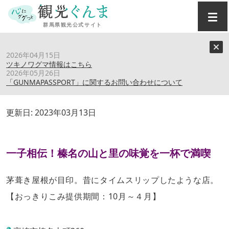
トップ
›
スポット
›
魚籠屋
2026年04月15日
ツキノワグマ情報はこちら
2026年05月26日
魚籠屋
「GUNMAPASSPORT」に関するお問い合わせについて
更新日:
2023年03月13日
一子相伝！榛名の山と里の味覚を一杯で満喫
茅葺き屋根が目印。昔にタイムスリップしたような店。
【おっきりこみ提供期間：10月～４月】