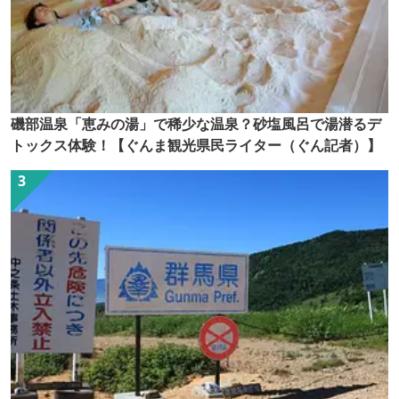
磯部温泉「恵みの湯」で稀少な温泉？砂塩風呂で湯潜るデ
トックス体験！【ぐんま観光県民ライター（ぐん記者）】