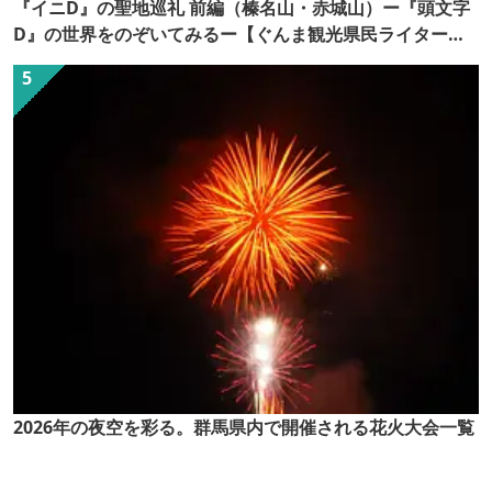
『イニD』の聖地巡礼 前編（榛名山・赤城山）ー『頭文字
D』の世界をのぞいてみるー【ぐんま観光県民ライター
（ぐん記者）】
2026年の夜空を彩る。群馬県内で開催される花火大会一覧