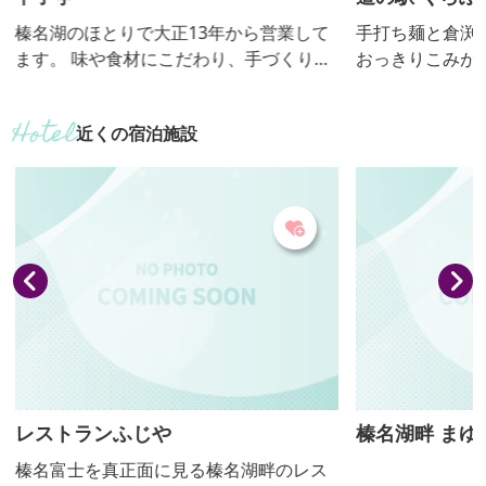
み)
榛名湖のほとりで大正13年から営業して
手打ち麺と倉渕
ます。 味や食材にこだわり、手づくりで
おっきりこみが
心をこめた営業を行っております。
のどかな田園風景も
【おっきりこみ提供期間：12月～３月】
きりこみ提供期間：通年
近くの宿泊施設
ブック】 https://
gurinosato/
レストランふじや
榛名湖畔 まゆ
榛名富士を真正面に見る榛名湖畔のレス