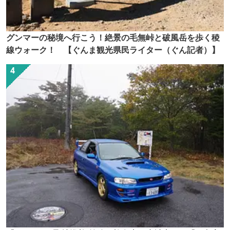
グンマーの秘境へ行こう！絶景の毛無峠と破風岳を歩く稜
線ウォーク！ 【ぐんま観光県民ライター（ぐん記者）】