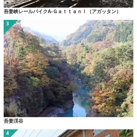
吾妻峡レールバイクA-Ｇａｔｔａｎ！（アガッタン）
吾妻渓谷