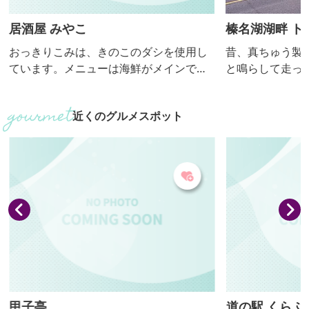
居酒屋 みやこ
榛名湖湖畔 ト
おっきりこみは、きのこのダシを使用し
昔、真ちゅう製
ています。メニューは海鮮がメインで
と鳴らして走っ
す。 【おっきりこみ提供期間：11月～３
揺られ湖畔を周
月】
に。榛名富士か
近くのグルメスポット
す。 ■料金／500円～2,500円（コースに
より異なります）
月10：00～15：
甲子亭
道の駅 くらぶ