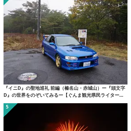
『イニD』の聖地巡礼 前編（榛名山・赤城山）ー『頭文字
D』の世界をのぞいてみるー【ぐんま観光県民ライター
（ぐん記者）】