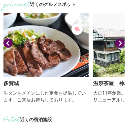
近くのグルメスポット
菜とし醤油ベースの汁で煮込んだり、
かに走っていき
様々なスタイルで味わえます。
の魅力は、なん
る豊かな自然。
まり、新緑、紅
花や、渡良瀬川
雄大な景色が堪
によってさまざまな
多賀城
温泉茶屋 神
牛タンをメインにした定食を提供してい
大正11年創業
ます。ご来店お待ちしております。
リニューアルし
にこだわった食
こみうどんや玉
近くの宿泊施設
のスイーツなどが楽し
り、レトロな雰