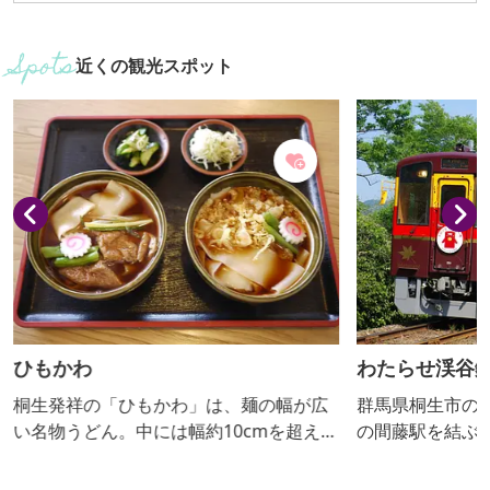
近くの観光スポット
ひもかわ
わたらせ渓谷
桐生発祥の「ひもかわ」は、麺の幅が広
群馬県桐生市の
い名物うどん。中には幅約10cmを超える
の間藤駅を結ぶ、
麺を提供するお店もあり、インパクト絶
道。 渡良瀬川
大です。つけ汁に浸したり、地場産の野
ながら、片道約