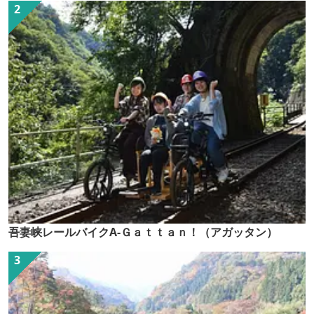
吾妻峡レールバイクA-Ｇａｔｔａｎ！（アガッタン）