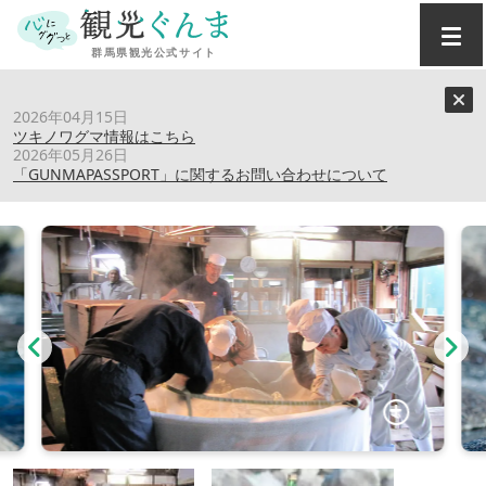
トップ
›
スポット
›
赤城山（近藤酒造(株)）
2026年04月15日
ツキノワグマ情報はこちら
2026年05月26日
赤城山（近藤酒造(株)）
「GUNMAPASSPORT」に関するお問い合わせについて