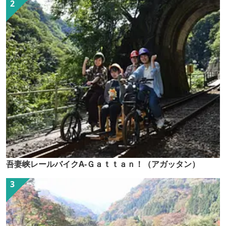
吾妻峡レールバイクA-Ｇａｔｔａｎ！（アガッタン）