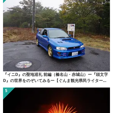
『イニD』の聖地巡礼 前編（榛名山・赤城山）ー『頭文字
D』の世界をのぞいてみるー【ぐんま観光県民ライター
（ぐん記者）】