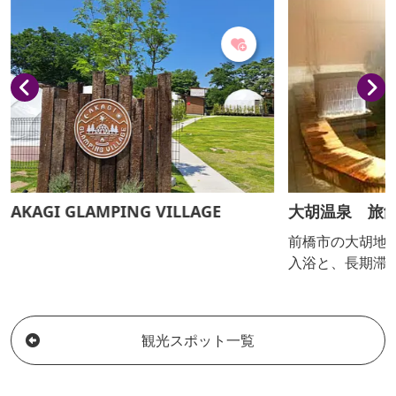
たプール施設も
にしたこだわり
好評です。 道の駅「赤城の恵」に併設さ
れ、敷地内に農
AKAGI GLAMPING VILLAGE
大胡温泉 旅
前橋市の大胡地
入浴と、長期滞
着型の温泉で無
観光スポット一覧