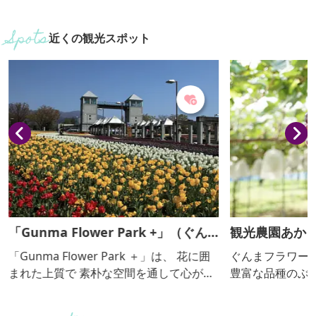
近くの観光スポット
「Gunma Flower Park +」（ぐん
観光農園あか
まフラワーパークプラス）
「Gunma Flower Park ＋」は、 花に囲
ぐんまフラワー
まれた上質で 素朴な空間を通して心が開
豊富な品種のぶ
放される、 そんなひとときを過ごせる施
す。県内最大規模
設へと 生まれ変わりました。 見るだけで
ラックビート、