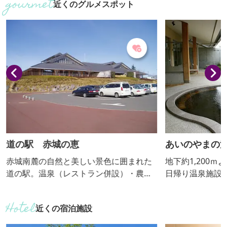
近くのグルメスポット
なく、花や自然とのあそびを通じ 大人も
ジャスミン、サ
子どもも緑とぐんまを好きになる。 そん
した個性あふれ
なしあわせなひとときを感じる、 新しい
育てています。
体験のある 「Gunma Flower Park +」へ
ん、ご試食いた
ようこそ。
す。そのほか、
菜やフルーツ、
食品などの直売コ
道の駅 赤城の恵
あいのやまの
赤城南麓の自然と美しい景色に囲まれた
地下約1,200
道の駅。温泉（レストラン併設）・農産
日帰り温泉施設。 やさしくなめらか
物直売所をはじめ、情報発信施設も備え
湯は保温性・保
ています。併設の「荻窪公園」では6月下
天風呂からは赤
近くの宿泊施設
旬に10種類・約16,000株のアジサイが咲
一望できます。
き誇ります。
き個室やフィン