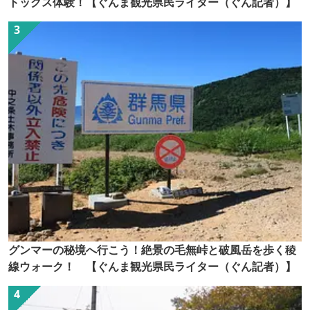
トックス体験！【ぐんま観光県民ライター（ぐん記者）】
グンマーの秘境へ行こう！絶景の毛無峠と破風岳を歩く稜
線ウォーク！ 【ぐんま観光県民ライター（ぐん記者）】