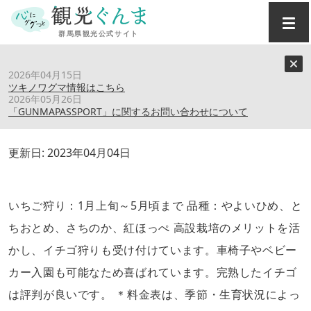
トップ
›
スポット
›
伊藤園芸 いちごハウス
2026年04月15日
ツキノワグマ情報はこちら
2026年05月26日
伊藤園芸 いちごハウス
「GUNMAPASSPORT」に関するお問い合わせについて
更新日:
2023年04月04日
いちご狩り：1月上旬～5月頃まで 品種：やよいひめ、と
ちおとめ、さちのか、紅ほっぺ 高設栽培のメリットを活
かし、イチゴ狩りも受け付けています。車椅子やベビー
カー入園も可能なため喜ばれています。完熟したイチゴ
は評判が良いです。 ＊料金表は、季節・生育状況によっ