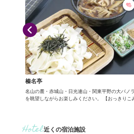
榛名亭
そば・
名山の麓・赤城山・日光連山・関東平野の大パノラ
ていま
を眺望しながらお楽しみください。 【おっきりこみ
提供期間：通年】
近くの宿泊施設