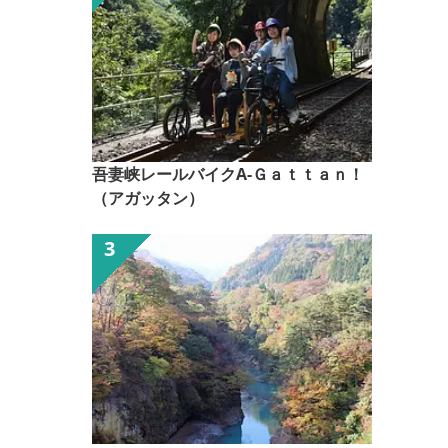
吾妻峡レールバイクA-Ｇａｔｔａｎ！
（アガッタン）