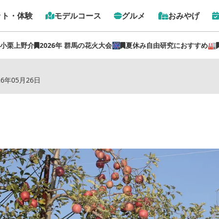
ット・体験
モデルコース
グルメ
おみやげ
 小栗上野介
2026年 群馬の花火大会🎆
夏休み自由研究におすすめ🏭
トップ
›
スポット
›
渋川市果樹園芸組合
26年05月26日