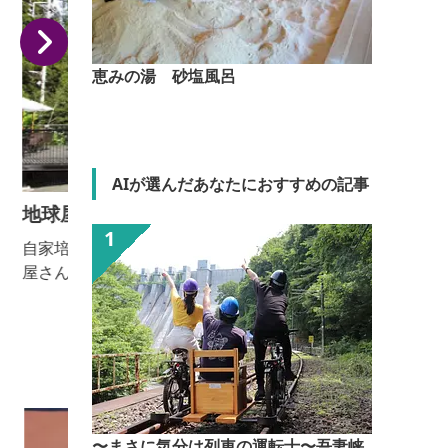
恵みの湯 砂塩風呂
AIが選んだあなたにおすすめの記事
地球屋パン工房
自家培養天然酵母と食品添加物無添加の焼きたてパン
屋さん。店内でランチや焼きたてパンを食べることが
できます。
〜まさに気分は列車の運転士〜吾妻峡