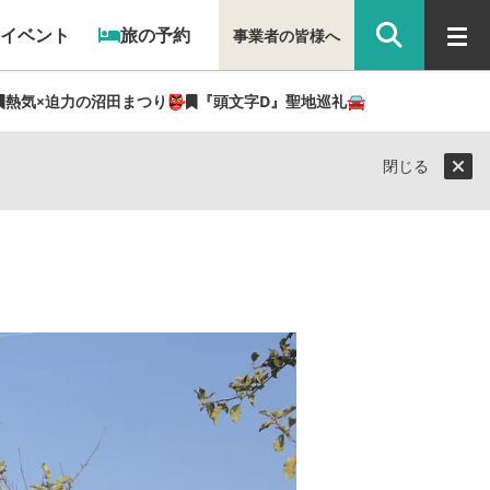
イベント
旅の予約
事業者の皆様へ
熱気×迫力の沼田まつり👺
『頭文字D』聖地巡礼🚘
閉じる