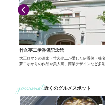
竹久夢二伊香保記念館
然の中
大正ロマンの画家・竹久夢二が愛した伊香保・榛名
あいを
夢二ゆかりの作品や美人画、商業デザインなど多彩
とした
作品を展示しています。
、もの
た羊
近くのグルメスポット
 ■
れあ