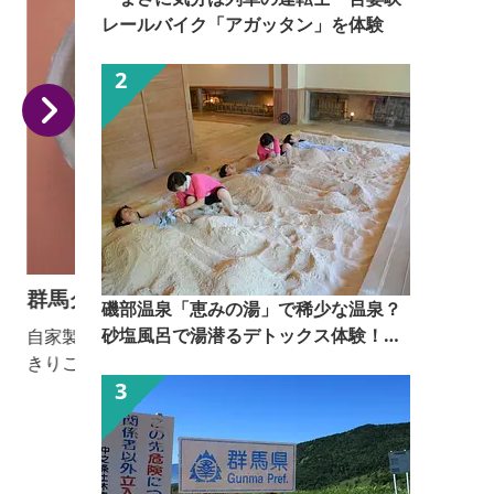
レールバイク「アガッタン」を体験
群馬グルメと名産品の庵古堂
磯部温泉「恵みの湯」で稀少な温泉？
砂塩風呂で湯潜るデトックス体験！
自家製うどんとおっきりこみが味わえます。 【おっ
【ぐんま観光県民ライター（ぐん記
きりこみ提供期間：通年】
者）】