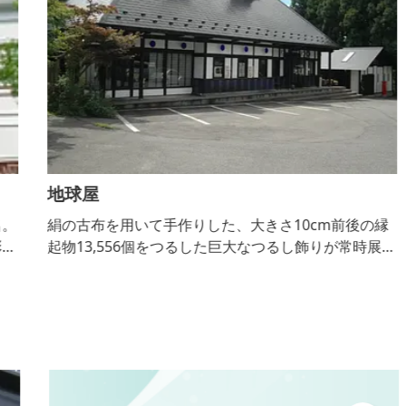
地球屋
。
絹の古布を用いて手作りした、大きさ10cm前後の縁
な
起物13,556個をつるした巨大なつるし飾りが常時展示
してある和雑貨店。リサイクル着物やパワーストーン
なども販売しています。