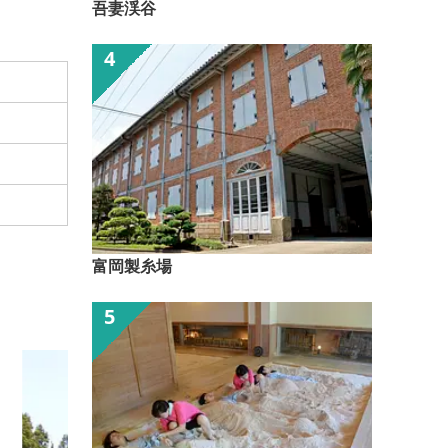
吾妻渓谷
富岡製糸場