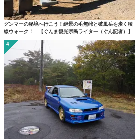
グンマーの秘境へ行こう！絶景の毛無峠と破風岳を歩く稜
線ウォーク！ 【ぐんま観光県民ライター（ぐん記者）】