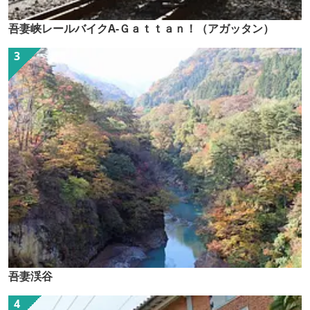
吾妻峡レールバイクA-Ｇａｔｔａｎ！（アガッタン）
吾妻渓谷