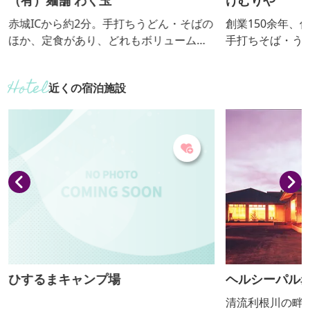
（有）麺舗 わく玉
けむりや
赤城ICから約2分。手打ちうどん・そばの
創業150余年、
ほか、定食があり、どれもボリューム
手打ちそば・う
たっぷりなのが特徴です。 【おっきりこ
こみ用太麺を使用して
み提供期間：通年】
りこみ提供期間：
近くの宿泊施設
ひするまキャンプ場
ヘルシーパル
清流利根川の畔