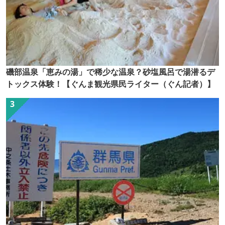
磯部温泉「恵みの湯」で稀少な温泉？砂塩風呂で湯潜るデ
トックス体験！【ぐんま観光県民ライター（ぐん記者）】