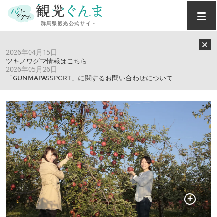
トップ
›
スポット
›
子持りんご組合
2026年04月15日
ツキノワグマ情報はこちら
2026年05月26日
子持りんご組合
「GUNMAPASSPORT」に関するお問い合わせについて