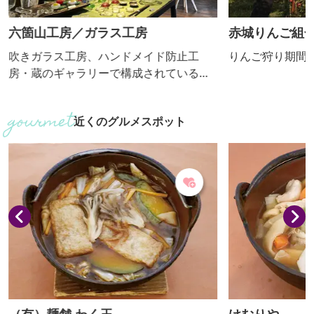
六箇山工房／ガラス工房
赤城りんご組
吹きガラス工房、ハンドメイド防止工
りんご狩り期間：
房・蔵のギャラリーで構成されている
「六箇山工房」は手づくりで完成させる
わくわくする作品を製作販売していま
近くのグルメスポット
す。 ■見学内容・解説有無 吹きガラス工
房／蔵の作品ギャラリー（ガラス・帽子
展示販売） ・解説：あり ■体験内容 吹
きガラスによるタンブラー､小鉢、マグ、
ペーパーウェイトを最初から最後まで製
作できます。 ■個人の受入 可 ■団体の受
入(人数) 可（...