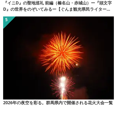
『イニD』の聖地巡礼 前編（榛名山・赤城山）ー『頭文字
D』の世界をのぞいてみるー【ぐんま観光県民ライター
（ぐん記者）】
2026年の夜空を彩る。群馬県内で開催される花火大会一覧