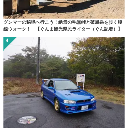
グンマーの秘境へ行こう！絶景の毛無峠と破風岳を歩く稜
線ウォーク！ 【ぐんま観光県民ライター（ぐん記者）】