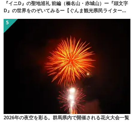
『イニD』の聖地巡礼 前編（榛名山・赤城山）ー『頭文字
D』の世界をのぞいてみるー【ぐんま観光県民ライター
（ぐん記者）】
2026年の夜空を彩る。群馬県内で開催される花火大会一覧