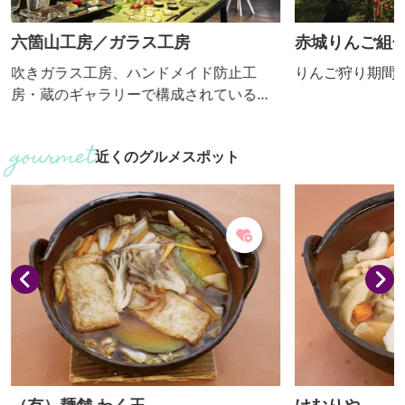
六箇山工房／ガラス工房
赤城りんご組
吹きガラス工房、ハンドメイド防止工
りんご狩り期間：
房・蔵のギャラリーで構成されている
「六箇山工房」は手づくりで完成させる
わくわくする作品を製作販売していま
近くのグルメスポット
す。 ■見学内容・解説有無 吹きガラス工
房／蔵の作品ギャラリー（ガラス・帽子
展示販売） ・解説：あり ■体験内容 吹
きガラスによるタンブラー､小鉢、マグ、
ペーパーウェイトを最初から最後まで製
作できます。 ■個人の受入 可 ■団体の受
入(人数) 可（...