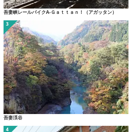
吾妻峡レールバイクA-Ｇａｔｔａｎ！（アガッタン）
吾妻渓谷