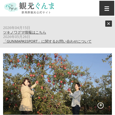
トップ
›
スポット
›
子持りんご組合
2026年04月15日
ツキノワグマ情報はこちら
2026年05月26日
子持りんご組合
「GUNMAPASSPORT」に関するお問い合わせについて