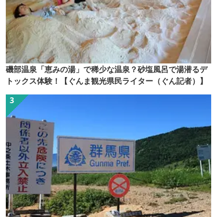
磯部温泉「恵みの湯」で稀少な温泉？砂塩風呂で湯潜るデ
トックス体験！【ぐんま観光県民ライター（ぐん記者）】