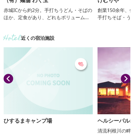
（有）麺舗 わく玉
けむりや
赤城ICから約2分。手打ちうどん・そばの
創業150余年、
ほか、定食があり、どれもボリューム
手打ちそば・う
たっぷりなのが特徴です。 【おっきりこ
こみ用太麺を使用して
み提供期間：通年】
りこみ提供期間：
近くの宿泊施設
ひするまキャンプ場
ヘルシーパル
清流利根川の畔