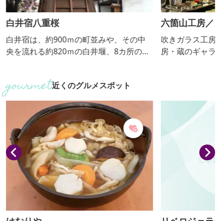
白井宿八重桜
六箇山工房／
白井宿は、約900ｍの町並みや、その中
吹きガラス工房
央を流れる約820ｍの白井堰、8カ所のつ
房・蔵のギャラ
るべ井戸・石造物が点在し、土蔵づくり
「六箇山工房」
の家並みも残っています。 白井宿沿いの
わくわくする作
近くのグルメスポット
八重桜は、花が大きく鮮やかなピンク色
す。 ■見学内容・解説有無 吹きガラス工
で、例年4月下旬から5月上旬に見頃を迎
房／蔵の作品ギ
えます。
展示販売） ・解説：あり 
きガラスによる
ペーパーウェイ
作できます。 ■個人の受入 可 ■団体の受
入(人数) 可（...