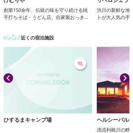
けむりや
リベロジェラ
創業150余年、伝統の味を守り続ける純
渋川の新鮮な地
手打ちそば・うどん店。自家製おっきり
トが大人気の手
こみ用太麺を使用しています。 【おっき
りこみ提供期間：10月～５月】
近くの宿泊施設
ひするまキャンプ場
ヘルシーパル
清流利根川の畔