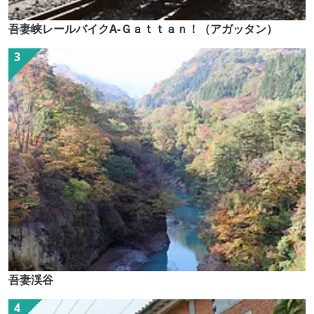
吾妻峡レールバイクA-Ｇａｔｔａｎ！（アガッタン）
吾妻渓谷