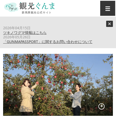
トップ
›
スポット
›
赤城りんご組合
2026年04月15日
ツキノワグマ情報はこちら
2026年05月26日
赤城りんご組合
「GUNMAPASSPORT」に関するお問い合わせについて