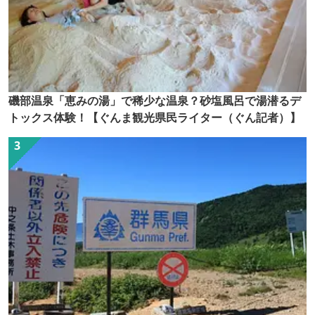
磯部温泉「恵みの湯」で稀少な温泉？砂塩風呂で湯潜るデ
トックス体験！【ぐんま観光県民ライター（ぐん記者）】