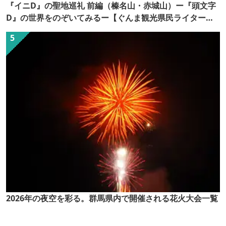
『イニD』の聖地巡礼 前編（榛名山・赤城山）ー『頭文字
D』の世界をのぞいてみるー【ぐんま観光県民ライター
（ぐん記者）】
2026年の夜空を彩る。群馬県内で開催される花火大会一覧