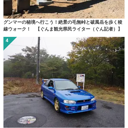
グンマーの秘境へ行こう！絶景の毛無峠と破風岳を歩く稜
線ウォーク！ 【ぐんま観光県民ライター（ぐん記者）】