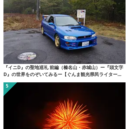
『イニD』の聖地巡礼 前編（榛名山・赤城山）ー『頭文字
D』の世界をのぞいてみるー【ぐんま観光県民ライター
（ぐん記者）】