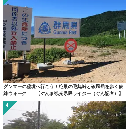
グンマーの秘境へ行こう！絶景の毛無峠と破風岳を歩く稜
線ウォーク！ 【ぐんま観光県民ライター（ぐん記者）】