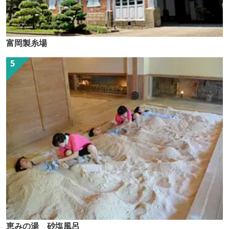
富岡製糸場
恵みの湯 砂塩風呂