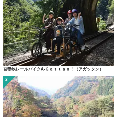
吾妻峡レールバイクA-Ｇａｔｔａｎ！（アガッタン）