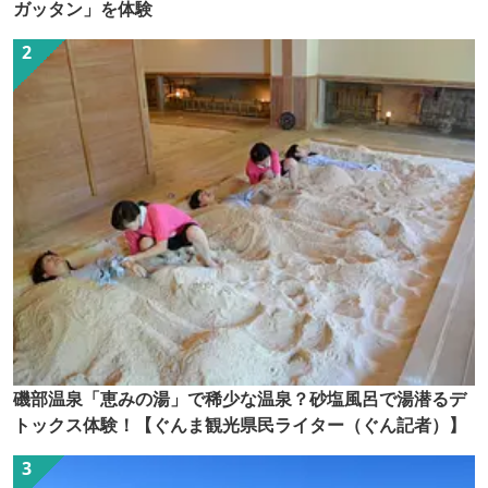
ガッタン」を体験
磯部温泉「恵みの湯」で稀少な温泉？砂塩風呂で湯潜るデ
トックス体験！【ぐんま観光県民ライター（ぐん記者）】