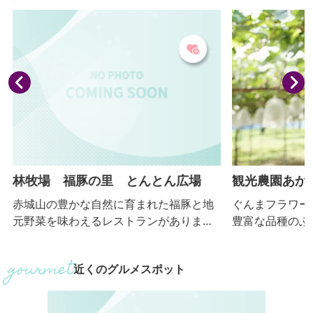
林牧場 福豚の里 とんとん広場
観光農園あか
赤城山の豊かな自然に育まれた福豚と地
ぐんまフラワー
元野菜を味わえるレストランがありま
豊富な品種のぶ
す。また、こだわりショップやHUTTE H
す。県内最大規模
AYASHIでは、ハムやソーセージ、その他
ラックビート、
近くのグルメスポット
の加工品等お土産を購入することもでき
ジャスミン、サ
ます。
した個性あふれ
育てています。