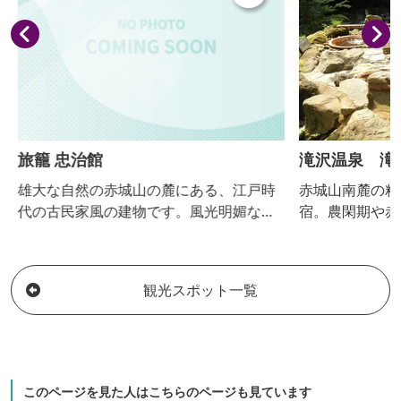
旅籠 忠治館
滝沢温泉 滝
雄大な自然の赤城山の麓にある、江戸時
赤城山南麓の粕
代の古民家風の建物です。風光明媚な景
宿。農閑期や赤
色を望む露天風呂、忠治薬膳鍋と旬の食
明治の頃から栄
材を使用した繊細な会席料理など、心づ
情を変える自然
くしのおもてなしでお迎えいたします。
す。
観光スポット一覧
このページを見た人はこちらのページも見ています