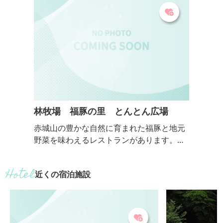
ん、ご試食いた
す。そのほか、
菜やフルーツ、
食品などの直売コ
林牧場 福豚の里 とんとん広場
赤城山の豊かな自然に育まれた福豚と地元
野菜を味わえるレストランがあります。ま
た、こだわりショップやHUTTE HAYASHIで
は、ハムやソーセージ、その他の加工品等
近くの宿泊施設
お土産を購入することもできます。