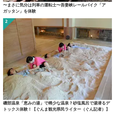
〜まさに気分は列車の運転士〜吾妻峡レールバイク「ア
ガッタン」を体験
磯部温泉「恵みの湯」で稀少な温泉？砂塩風呂で湯潜るデ
トックス体験！【ぐんま観光県民ライター（ぐん記者）】