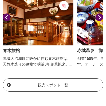
で、バーベキュー、ハイキングなど自然
を１００％満喫することができる。
青木旅館
赤城温泉 御
赤城大沼湖畔に静かに佇む青木旅館は、
創業1689年、
天然木造りの建物で明治8年創業以来、赤
す。オーナーの
城山を代表する旅館として親しまれてお
狭しと並べられ
ります。
だよう宿です。
の温泉が楽しめ
観光スポット一覧