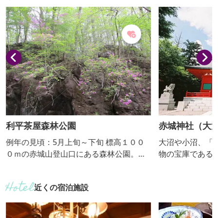
利平茶屋森林公園
赤城神社（大
例年の見頃：5月上旬～下旬 標高１００
大沼や小沼、「
０ｍの赤城山登山口にある森林公園。ロ
物の宝庫である
グハウスの管理棟を目印に、バンガ
ており、登山に
ロー、テントサイト、バーベキュー用の
プと多くの人々
近くの宿泊施設
東屋があります。木立に囲まれた園内に
くから女性の願
は鳥居川の清流があり、ヤマメやイワナ
美しい子供を授
釣りが楽しめるほか、豊かな自然の中