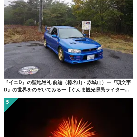
『イニD』の聖地巡礼 前編（榛名山・赤城山）ー『頭文字
D』の世界をのぞいてみるー【ぐんま観光県民ライター
（ぐん記者）】