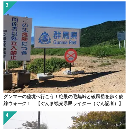
グンマーの秘境へ行こう！絶景の毛無峠と破風岳を歩く稜
線ウォーク！ 【ぐんま観光県民ライター（ぐん記者）】