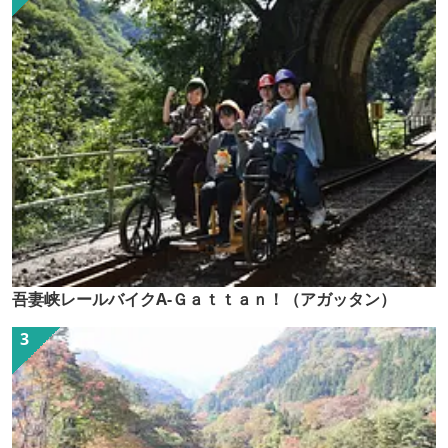
吾妻峡レールバイクA-Ｇａｔｔａｎ！（アガッタン）