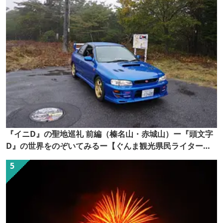
『イニD』の聖地巡礼 前編（榛名山・赤城山）ー『頭文字
D』の世界をのぞいてみるー【ぐんま観光県民ライター
（ぐん記者）】