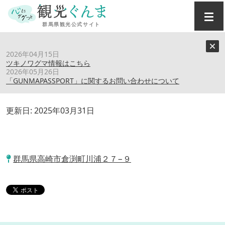
トップ
›
スポット
›
わらび平森林公園キャンプ場
2026年04月15日
ツキノワグマ情報はこちら
2026年05月26日
わらび平森林公園キャンプ場
「GUNMAPASSPORT」に関するお問い合わせについて
更新日:
2025年03月31日
群馬県高崎市倉渕町川浦２７−９