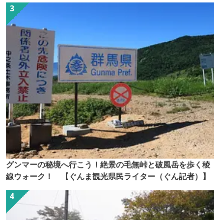
グンマーの秘境へ行こう！絶景の毛無峠と破風岳を歩く稜
線ウォーク！ 【ぐんま観光県民ライター（ぐん記者）】