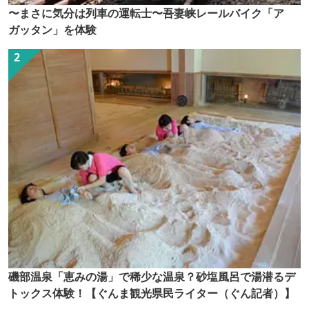
〜まさに気分は列車の運転士〜吾妻峡レールバイク「ア
ガッタン」を体験
磯部温泉「恵みの湯」で稀少な温泉？砂塩風呂で湯潜るデ
トックス体験！【ぐんま観光県民ライター（ぐん記者）】