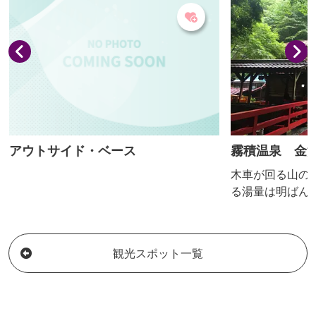
ず）山」といった別名もあります。 標高
楽しめます。
1756.7メートルの山頂からは、360度の
展望が素晴らしく、浅間山はもちろん、
北アルプス、上信越...
アウトサイド・ベース
霧積温泉 金
木車が回る山の
る湯量は明ばん
無色で肌ざわり
泉として親しま
観光スポット一覧