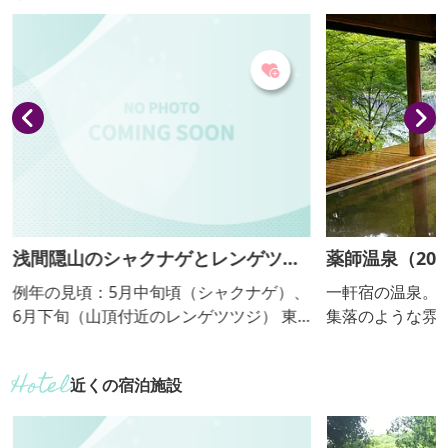
浅間隠山のシャクナゲとレンゲツツ
薬師温泉（202
ジ
て、一時休館
例年の見頃：5月中旬頃（シャクナゲ）、
一軒宿の温泉。
6月下旬（山頂付近のレンゲツツジ） 東
集落のような雰
吾妻、中之条町側から見ると、浅間山を
ムスリップした
隠してしまうところから「浅間隠山」と
る。敷地に自噴
近くの宿泊施設
名づけられた山です。富士山に似た山容
さしいやわらか
から「川浦富士」、あるいは、山頂部が
潤いをもたらす
二峯に分かれているため「矢筈（やは
る露天風呂や広