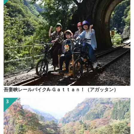
吾妻峡レールバイクA-Ｇａｔｔａｎ！（アガッタン）