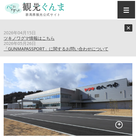
トップ
›
スポット
›
ヤマキ（株） みなかみ工場
2026年04月15日
ツキノワグマ情報はこちら
2026年05月26日
ヤマキ（株） みなかみ工場
「GUNMAPASSPORT」に関するお問い合わせについて