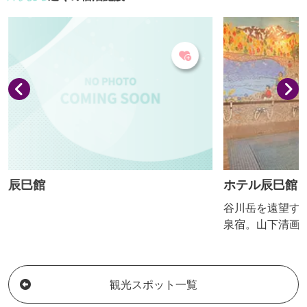
と 9：00～17：30（季節により変動あ
り）定休日／12月1日～3月31日までの第
2・第4水曜日、12月29日（午後）～1月2日
辰巳館
ホテル辰巳館
谷川岳を遠望す
泉宿。山下清画
呂をはじめ、い
理が名物。
観光スポット一覧