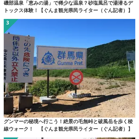
磯部温泉「恵みの湯」で稀少な温泉？砂塩風呂で湯潜るデ
トックス体験！【ぐんま観光県民ライター（ぐん記者）】
グンマーの秘境へ行こう！絶景の毛無峠と破風岳を歩く稜
線ウォーク！ 【ぐんま観光県民ライター（ぐん記者）】