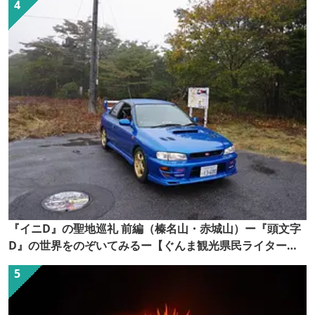
『イニD』の聖地巡礼 前編（榛名山・赤城山）ー『頭文字
D』の世界をのぞいてみるー【ぐんま観光県民ライター
（ぐん記者）】