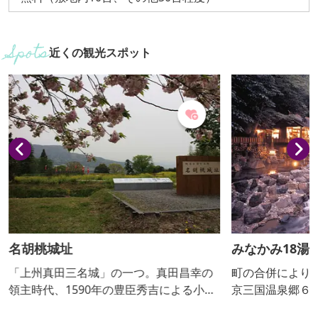
近くの観光スポット
名胡桃城址
みなかみ18湯
「上州真田三名城」の一つ。真田昌幸の
町の合併により
領主時代、1590年の豊臣秀吉による小田
京三国温泉郷６
原征伐の誘因となった城として有名。名
４湯の計18か