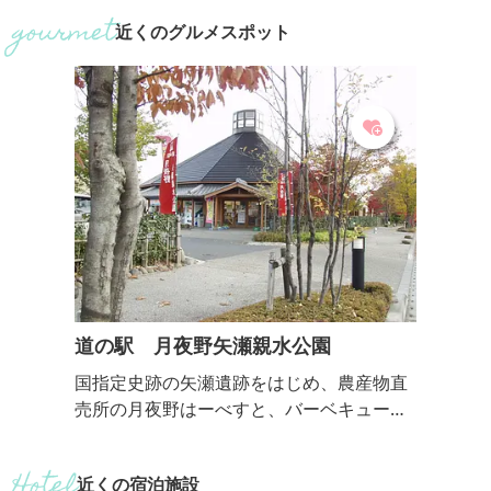
胡桃城址案内所もあり、資料などを展示
大国群馬を代表
近くのグルメスポット
しています。
泉質や効能、湧
ざま。 谷川岳
れて湧き出した
や、肌に潤いを
京温泉など、温
揃っています。
沿いの大露天風呂
道の駅 月夜野矢瀬親水公園
国指定史跡の矢瀬遺跡をはじめ、農産物直
売所の月夜野はーべすと、バーベキュー
棟、遊具が整備された公園があります。夏
にはホタル観賞の夕べというイベントも開
近くの宿泊施設
催されます。 ■営業時間／月夜野はーべす