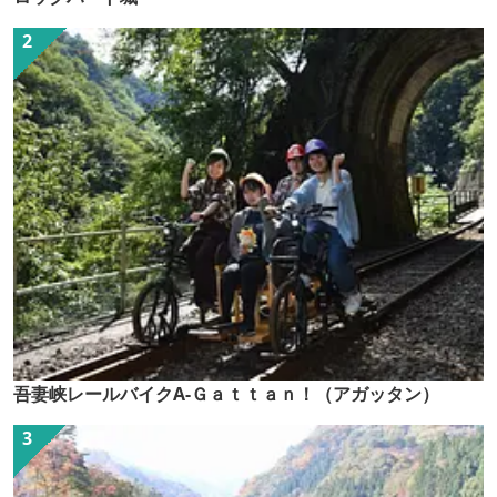
吾妻峡レールバイクA-Ｇａｔｔａｎ！（アガッタン）