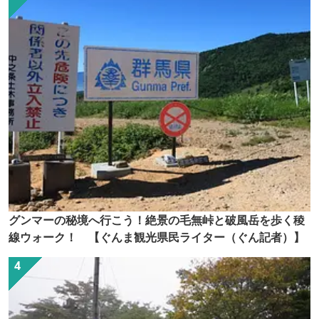
グンマーの秘境へ行こう！絶景の毛無峠と破風岳を歩く稜
線ウォーク！ 【ぐんま観光県民ライター（ぐん記者）】