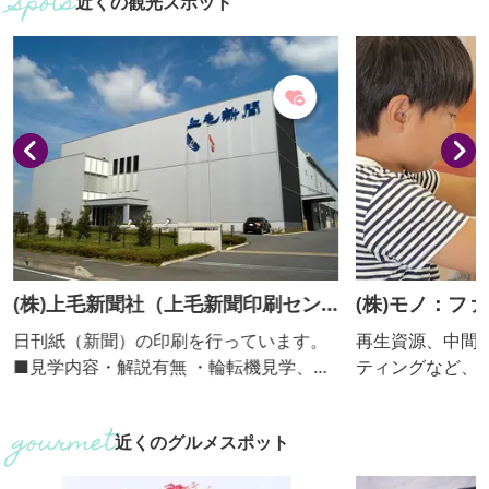
近くの観光スポット
(株)上毛新聞社（上毛新聞印刷セン
(株)モノ：フ
ター）
日刊紙（新聞）の印刷を行っています。
再生資源、中間
■見学内容・解説有無 ・輪転機見学、解
ティングなど、
説ビデオ上映 ・解説：あり ■個人の受入
る”リマーケティ
不可 ■団体の受入(人数) 可（5人～70
る会社です。拠
近くのグルメスポット
人。群馬県内の団体・グループに限
場は、廃棄物の
る。）
誇る中間処理施設