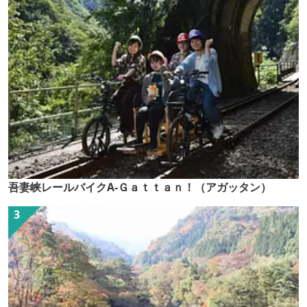
吾妻峡レールバイクA-Ｇａｔｔａｎ！（アガッタン）