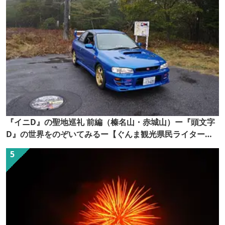
『イニD』の聖地巡礼 前編（榛名山・赤城山）ー『頭文字
D』の世界をのぞいてみるー【ぐんま観光県民ライター
（ぐん記者）】