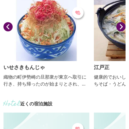
例目の「体験の
います。 ■見学内容・解説有無 ・「体験
の機会の場」に
サイクル率約9
約1時間で御案内。
いせさきもんじゃ
江戸正
織物の町伊勢崎の旦那衆が東京へ取引に
健康的でおいし
行き、持ち帰ったのが始まりとされ、駄
ちそば・うどん
菓子屋のおやつメニューとして広まりま
広い年齢層から人気
した。味付けの「あま」はイチゴシロッ
きりこみ提供期
近くの宿泊施設
プ、「から」はカレー粉、「あまから」
は両方が入るのが特徴。駄菓子感覚で味
わえます。