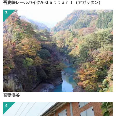
吾妻峡レールバイクA-Ｇａｔｔａｎ！（アガッタン）
吾妻渓谷