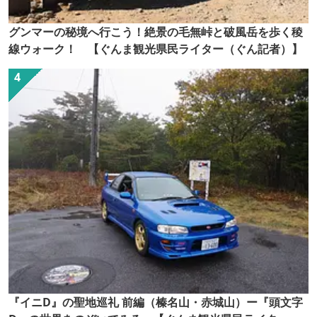
グンマーの秘境へ行こう！絶景の毛無峠と破風岳を歩く稜
線ウォーク！ 【ぐんま観光県民ライター（ぐん記者）】
『イニD』の聖地巡礼 前編（榛名山・赤城山）ー『頭文字