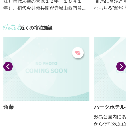
江戸時代末期の天保１２年（１８４１
”群馬に名滝と名
年）、初代今井傳兵衛が赤城山西南麓の
れおちる”船尾瀧
自然水で酒造りを始め、以来１６８年の
質と味を重んじ､
間、伝統の技と心を継承し、現蔵元今井
こちがある酒をﾓ
近くの宿泊施設
健介で七代目となります。特に大吟醸は
馥郁たる香りと芳醇な味わいで、杜氏が
精魂傾けて造る「酒の芸術品」です。平
成２１年５月、全国新酒鑑評会で金賞を
受賞しました。７年連続を含め、通算１
０回目の記念すべき受賞となりました。
角藤
パークホテル
敷島公園内にあ
から佇む煉瓦色