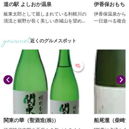
道の駅 よしおか温泉
伊香保おもち
板東太郎として親しまれている利根川の
伊香保温泉から
清流と裾野が長く美しい赤城山を望める
一日遊べる複合
所にあります。隣接したグランドゴルフ
ブリキのおもち
場、利根川サイクリングロードで汗を流
した世界各国の
近くのグルメスポット
した後は、温泉でリフレッシュしません
人形博物館」、
か。
現した「駄菓子
ＡＹＳ 三丁目
り、タイムスリ
また、世界の有
愛くるしいテデ
れる「テディベア
関東の華（聖酒造(株)）
船尾瀧（柴崎酒