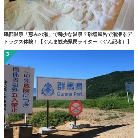
磯部温泉「恵みの湯」で稀少な温泉？砂塩風呂で湯潜るデ
トックス体験！【ぐんま観光県民ライター（ぐん記者）】