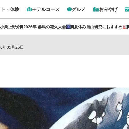
ット・体験
モデルコース
グルメ
おみやげ
 小栗上野介
2026年 群馬の花火大会🎆
夏休み自由研究におすすめ🏭
トップ
›
スポット
›
月夜野焼 祐太郎窯
26年05月26日