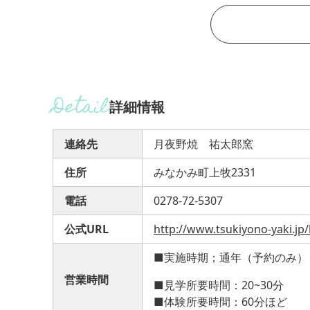
詳細情報
連絡先
月夜野焼 祐太郎窯
住所
みなかみ町上牧2331
電話
0278-72-5307
公式URL
http://www.tsukiyono-yaki.jp/l
■実施時期；通年（予約のみ）
営業時間
■見学所要時間：20~30分
■体験所要時間：60分ほど