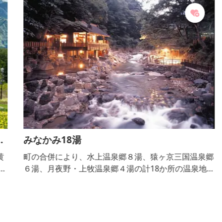
ん
みなかみ18湯
黄
町の合併により、水上温泉郷８湯、猿ヶ京三国温泉郷
の
６湯、月夜野・上牧温泉郷４湯の計18か所の温泉地を
つ
抱える、温泉大国群馬を代表する湯の町・みなかみ。
み
泉質や効能、湧き出す湯量の個性はさまざま。 谷川
け
岳の雪解け水が地中で温められて湧き出した弱アルカ
景
リ性の上牧温泉や、肌に潤いをもたらす硫酸塩泉の