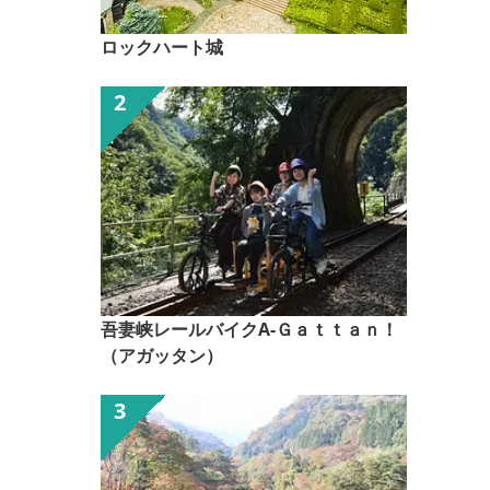
ロックハート城
吾妻峡レールバイクA-Ｇａｔｔａｎ！
（アガッタン）