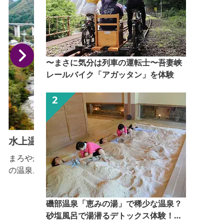
〜まさに気分は列車の運転士〜吾妻峡
レールバイク「アガッタン」を体験
水上温泉
T
まろやかという表現がふさわしい安らぎを感じる感触
の温泉。弱アルカリ性のやさしい温泉で体の芯までぽ
かぽかに温まります。利根川上流の渓谷に様々な個性
の宿や施設が並び、渓谷と山々の自然に触れることが
す。 ■見学内容・
磯部温泉「恵みの湯」で稀少な温泉？
できます。
砂塩風呂で湯潜るデトックス体験！
なし