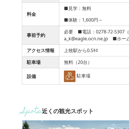
■見学：無料
料金
■体験：1,600円～
必要 ■電話：0278-72-5307（
事前予約
a_k@eagle.ocn.ne.jp ■ホームペ
アクセス情報
上牧駅から0.5ｷﾛ
駐車場
無料（20台）
駐車場
設備
近くの観光スポット