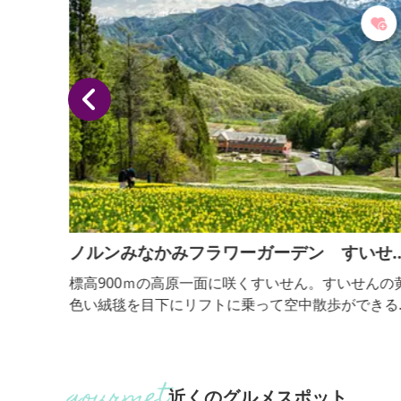
ノルンみなかみフラワーガーデン すいせ
まつり
ル観賞
標高900ｍの高原一面に咲くすいせん。すいせんの
ます。
色い絨毯を目下にリフトに乗って空中散歩ができる
観賞が
はすいせんまつり期間限定。山頂では遠くそびえた
成し、
日本百名山の武尊山とみなかみ町の自然豊かな山並
動を実
をすいせんの甘い香りを感じながらお楽しみいただ
きもの
ます。5月に入ると色鮮やかなチューリップが咲き
近くのグルメスポット