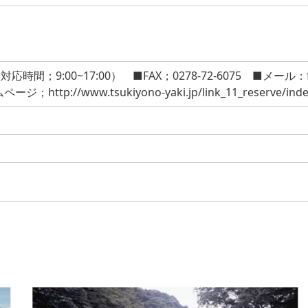
対応時間；9:00~17:00） ■FAX；0278-72-6075 ■メール：f
ージ；http://www.tsukiyono-yaki.jp/link_11_reserve/inde