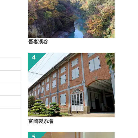
吾妻渓谷
富岡製糸場