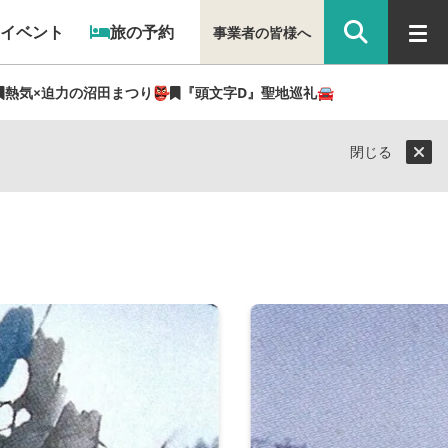
イベント
旅の予約
事業者の皆様へ
熱気×迫力の沼田まつり👺
『頭文字D』聖地巡礼🚘
閉じる