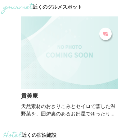
加工品もお土産に人気です。
ごろも」をイメ
近くのグルメスポット
赤、白、ピンク
うねりや渦巻な
す。丘全体をお
桜のジュウタン
みください。 
桜とのコントラ
す。芝桜まつりの
貴美庵
天然素材のおきりこみとセイロで蒸した温
野菜を、囲炉裏のあるお部屋でゆったりと
味わっていただきます。 【おっきりこみ提
供期間：通年】
近くの宿泊施設