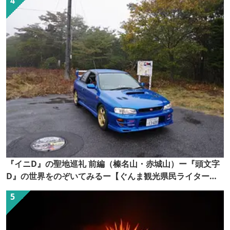
『イニD』の聖地巡礼 前編（榛名山・赤城山）ー『頭文字
D』の世界をのぞいてみるー【ぐんま観光県民ライター
（ぐん記者）】