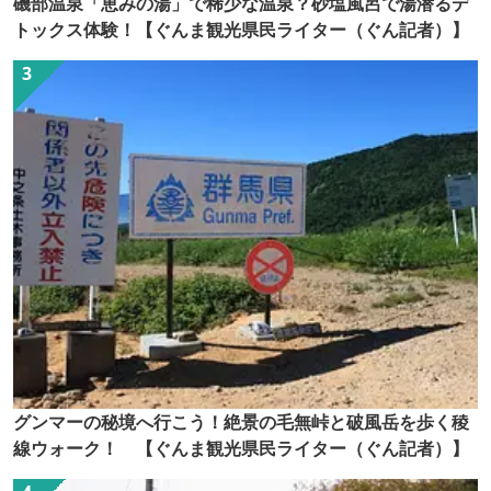
磯部温泉「恵みの湯」で稀少な温泉？砂塩風呂で湯潜るデ
トックス体験！【ぐんま観光県民ライター（ぐん記者）】
グンマーの秘境へ行こう！絶景の毛無峠と破風岳を歩く稜
線ウォーク！ 【ぐんま観光県民ライター（ぐん記者）】