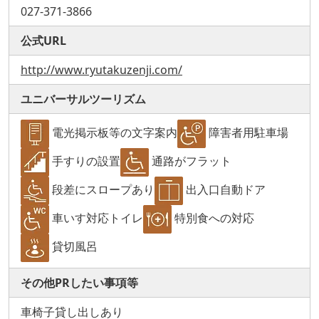
027-371-3866
公式URL
http://www.ryutakuzenji.com/
ユニバーサルツーリズム
電光掲示板等の文字案内
障害者用駐車場
手すりの設置
通路がフラット
段差にスロープあり
出入口自動ドア
車いす対応トイレ
特別食への対応
貸切風呂
その他PRしたい事項等
車椅子貸し出しあり