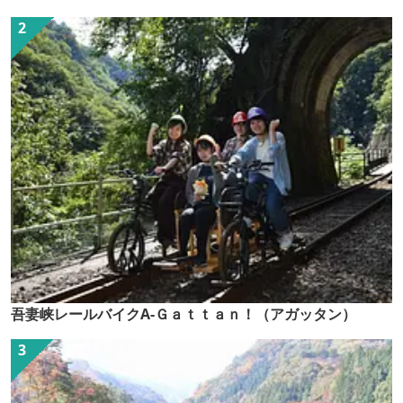
吾妻峡レールバイクA-Ｇａｔｔａｎ！（アガッタン）