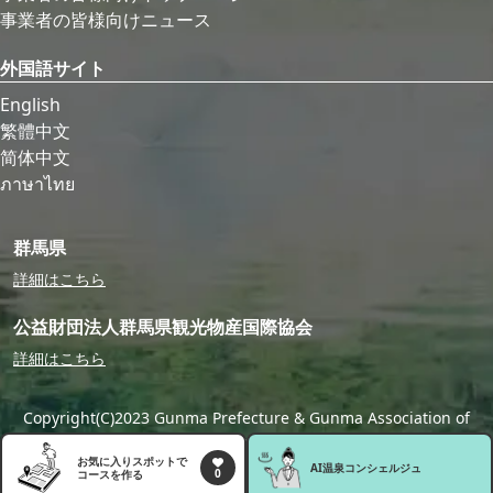
事業者の皆様向けニュース
外国語サイト
English
繁體中文
简体中文
ภาษาไทย
群馬県
詳細はこちら
公益財団法人群馬県観光物産国際協会
詳細はこちら
Copyright(C)2023 Gunma Prefecture & Gunma Association of
Tourism,Local Products & International Exchange
お気に入りスポットで
AI温泉
コンシェルジュ
0
コースを作る