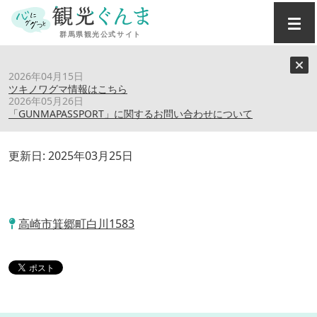
トップ
›
スポット
›
瀧澤禅寺
2026年04月15日
ツキノワグマ情報はこちら
2026年05月26日
瀧澤禅寺
「GUNMAPASSPORT」に関するお問い合わせについて
更新日:
2025年03月25日
高崎市箕郷町白川1583