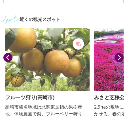
近くの観光スポット
フルーツ狩り(高崎市)
みさと芝桜公
高崎市榛名地域は北関東屈指の果樹産
2.9haの敷地に
地。体験農園で梨、ブルーベリー狩りを
かせる、春の定
楽しむこともでき、また、ジャムなどの
丘を中心に「織