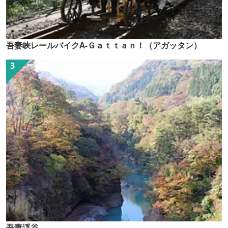
吾妻峡レールバイクA-Ｇａｔｔａｎ！（アガッタン）
吾妻渓谷