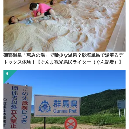
磯部温泉「恵みの湯」で稀少な温泉？砂塩風呂で湯潜るデ
トックス体験！【ぐんま観光県民ライター（ぐん記者）】