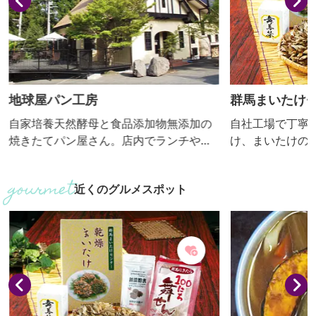
地球屋パン工房
群馬まいたけ
自家培養天然酵母と食品添加物無添加の
自社工場で丁寧
焼きたてパン屋さん。店内でランチや焼
け、まいたけの
きたてパンを食べることができます。
ます。味や香り
養価の高いまい
近くのグルメスポット
可能で工場見学
場と子ども用ト
どがあります。
気軽にお立ち寄