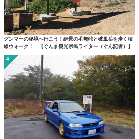
グンマーの秘境へ行こう！絶景の毛無峠と破風岳を歩く稜
線ウォーク！ 【ぐんま観光県民ライター（ぐん記者）】