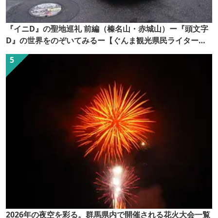
『イニD』の聖地巡礼 前編（榛名山・赤城山）ー『頭文字
D』の世界をのぞいてみるー【ぐんま観光県民ライター
（ぐん記者）】
2026年の夜空を彩る。群馬県内で開催される花火大会一覧