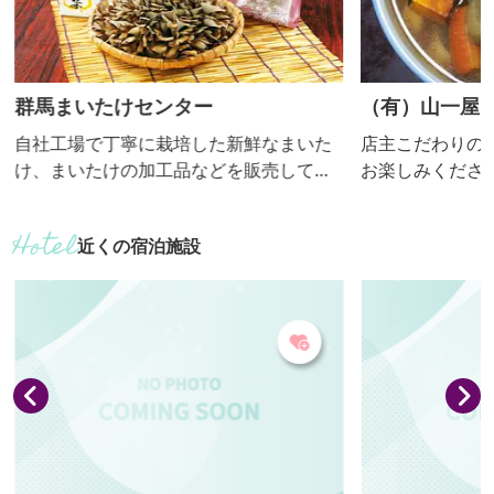
群馬まいたけセンター
（有）山一屋
自社工場で丁寧に栽培した新鮮なまいた
店主こだわりの
け、まいたけの加工品などを販売してい
お楽しみください。 【おっきり
ます。味や香りを追求し、おいしくて栄
期間：通年】
養価の高いまいたけです。売店では試食
近くの宿泊施設
可能で工場見学も可、ゆったりした駐車
場と子ども用トイレ、身障者用トイレな
どがあります。ドライブのご休憩にもお
気軽にお立ち寄りください。