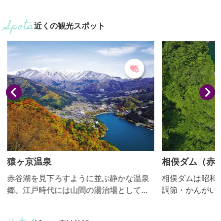
近くの観光スポット
猿ヶ京温泉
相俣ダム（赤
赤谷湖を見下ろすように並ぶ静かな温泉
相俣ダムは昭和3
郷。江戸時代には山間の湯治場として賑
調節・かんがい
わいをみせていたがダム建設により移転
とした国土交通
し現在の猿ヶ京温泉となりました。高温
す。貯水池であ