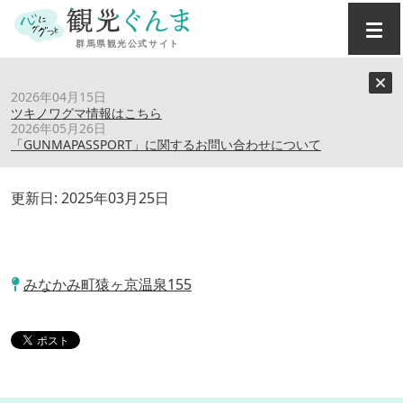
トップ
›
スポット
›
温宿 三河屋
2026年04月15日
ツキノワグマ情報はこちら
2026年05月26日
温宿 三河屋
「GUNMAPASSPORT」に関するお問い合わせについて
更新日:
2025年03月25日
みなかみ町猿ヶ京温泉155