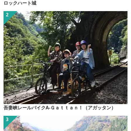
ロックハート城
吾妻峡レールバイクA-Ｇａｔｔａｎ！（アガッタン）