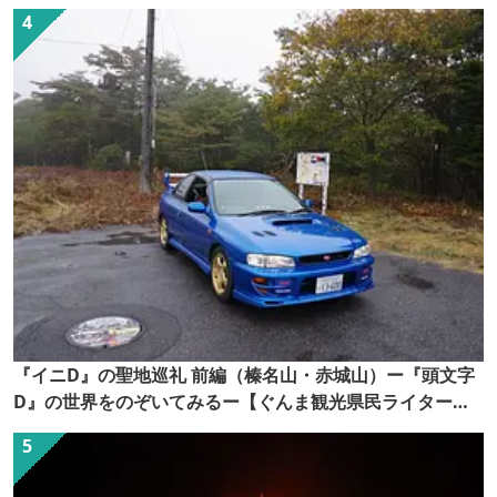
『イニD』の聖地巡礼 前編（榛名山・赤城山）ー『頭文字
D』の世界をのぞいてみるー【ぐんま観光県民ライター
（ぐん記者）】