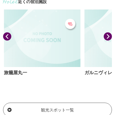
近くの宿泊施設
で湯量豊富な温泉は、肌に潤いをもたら
ボート、釣りを
す化粧水のような硫酸塩泉でしっとり保
湖畔には公園や
湿し、塩の成分が肌にベールのように皮
道も整備され桜
膜をつくりポカポカと温まりが持続する
います。ダム管
美人の湯です。
り、ダム建設工
しているほか流
テストの作品も
ビ...
旅籠屋丸一
ガルニヴィレ
観光スポット一覧