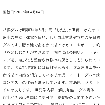
更新日:
2023年04月04日
相俣ダムは昭和34年6月に完成した洪水調節・かんがい
用水の補給・発電を目的とした国土交通省管理の多目的
ダムです。貯水池である赤谷湖ではカヌーやボート、釣
りを楽しむことができます。湖畔には公園やオートキャ
ンプ場、遊歩道も整備され桜の名所としても知られてい
ます。ダム管理支所には資料室もあり、ダム建設工事や
赤谷湖の自然を紹介しているほか流木アート、ダムの絵
コンテストの作品も展示しています。群馬県ビジタート
イレがあります。 ■見学内容・解説有無 ・ダム堤体・
貯水池周辺は事由に見学可能（視察等の目的で予約いた
だけば内部も見学可能） ・解説なし（自由見学）。ただ