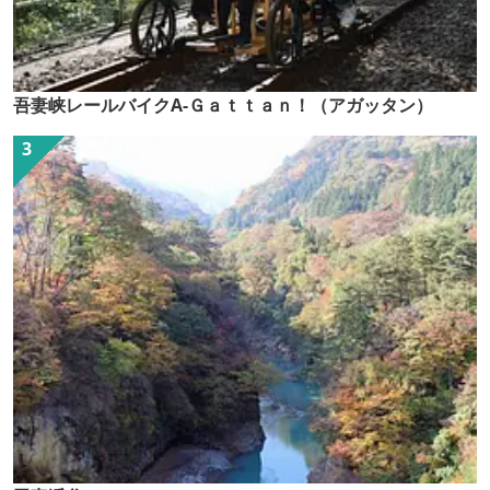
吾妻峡レールバイクA-Ｇａｔｔａｎ！（アガッタン）