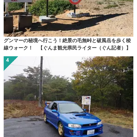
グンマーの秘境へ行こう！絶景の毛無峠と破風岳を歩く稜
線ウォーク！ 【ぐんま観光県民ライター（ぐん記者）】