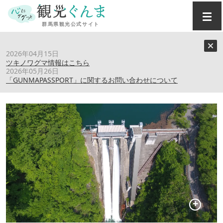
トップ
›
スポット
›
相俣ダム（赤谷湖）
2026年04月15日
ツキノワグマ情報はこちら
2026年05月26日
相俣ダム（赤谷湖）
「GUNMAPASSPORT」に関するお問い合わせについて