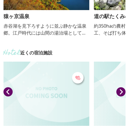
猿ヶ京温泉
道の駅たくみ
赤谷湖を見下ろすように並ぶ静かな温泉
約350haの農
郷。江戸時代には山間の湯治場として賑
工、そば打ち体
わいをみせていたがダム建設により移転
点在しています
し現在の猿ヶ京温泉となりました。高温
り、のどかな山
近くの宿泊施設
で湯量豊富な温泉は、肌に潤いをもたら
楽しめます。レ
す化粧水のような硫酸塩泉でしっとり保
きます。 工芸
湿し、塩の成分が肌にベールのように皮
の家』『陶芸の
膜をつくりポカポカと温まりが持続する
『竹細工の家』
美人の湯です。
統手工芸が体験
の指導をうけな
できます。27軒の