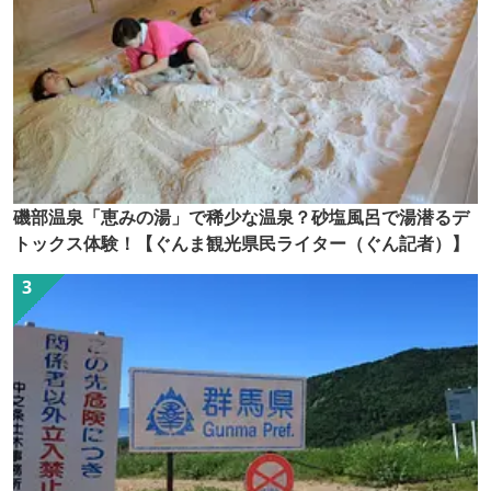
磯部温泉「恵みの湯」で稀少な温泉？砂塩風呂で湯潜るデ
トックス体験！【ぐんま観光県民ライター（ぐん記者）】