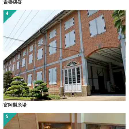
吾妻渓谷
富岡製糸場