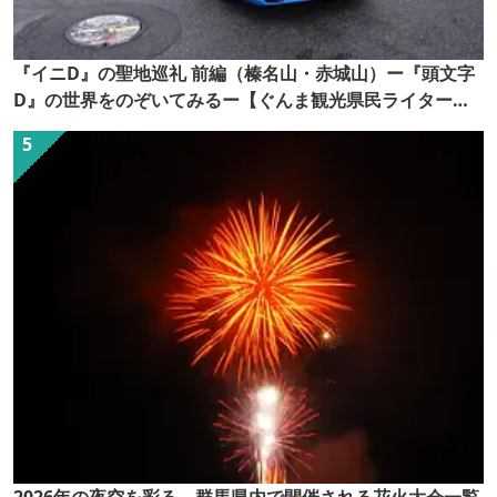
『イニD』の聖地巡礼 前編（榛名山・赤城山）ー『頭文字
D』の世界をのぞいてみるー【ぐんま観光県民ライター
（ぐん記者）】