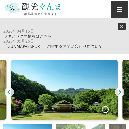
トップ
›
スポット
›
小平の里
2026年04月15日
ツキノワグマ情報はこちら
2026年05月26日
小平の里
「GUNMAPASSPORT」に関するお問い合わせについて