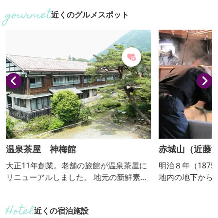
チャーシップやサイクルモノレールなど7
桃が咲き乱れます
近くのグルメスポット
種類の大型遊具は大人200円、子ども100
旬〜中旬】
円、バッテリーカーなどの小型乗り物は2
0～50円。イベント随時実施。隣に桐生
が岡動物園。桜の名所としても親しまれ
ています。売店は土・日曜日、祝日の
み、雨天等中止する場合があります。
温泉茶屋 神梅館
赤城山（近藤酒
大正11年創業。老舗の旅館が温泉茶屋に
明治８年（187
リニューアルしました。 地元の新鮮素材
地内の地下から
にこだわった食事が人気。 名物おっきり
を仕込水に使用
こみうどんや玉子サンド、自家製あんこ
を原料に酒造り
近くの宿泊施設
のスイーツなどが楽しめます。 木の温も
城山」は”辛口の