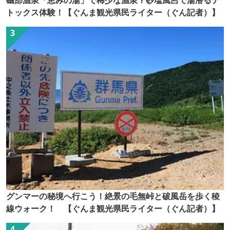
磯部温泉「恵みの湯」で稀少な温泉？砂塩風呂で湯潜るデ
トックス体験！【ぐんま観光県民ライター（ぐん記者）】
グンマーの秘境へ行こう！絶景の毛無峠と破風岳を歩く稜
線ウォーク！ 【ぐんま観光県民ライター（ぐん記者）】