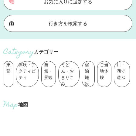
お気に入りに追加する
行き方を検索する
カテゴリー
東
体験・ア
自
うど
宿
ご当
川・
部
クティビ
然・
ん・お
泊
地体
湖で
ティ
景観
きりこ
施
験
遊ぶ
み
設
地図