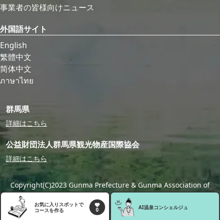
事業者の皆様向けニュース
外国語サイト
English
繁體中文
简体中文
ภาษาไทย
群馬県
詳細はこちら
公益財団法人群馬県観光物産国際協会
詳細はこちら
Copyright(C)2023 Gunma Prefecture & Gunma Association of
Tourism,Local Products & International Exchange
お気に入りスポットで
AI温泉
コンシェルジュ
0
コースを作る