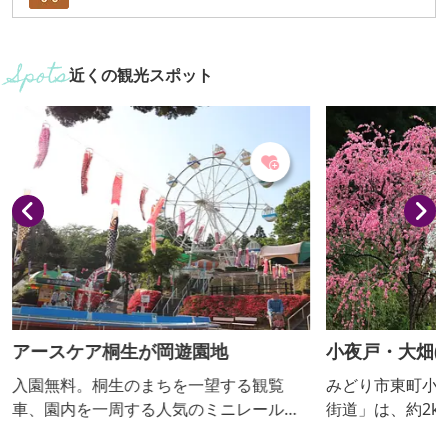
近くの観光スポット
アースケア桐生が岡遊園地
小夜戸・大畑(
桃街道
入園無料。桐生のまちを一望する観覧
みどり市東町小
車、園内を一周する人気のミニレール
街道」は、約2k
（トンネルにヒミツ）、ほかアドベン
0年以上かけて植