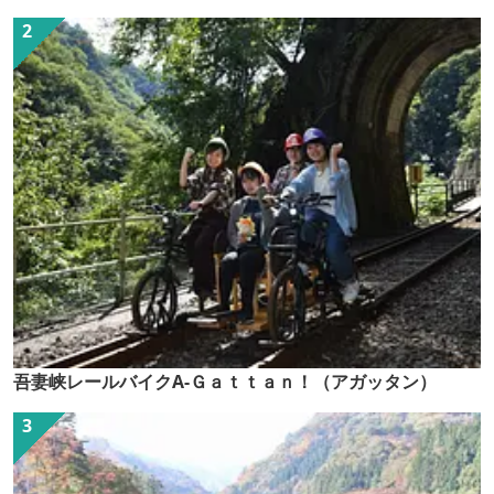
吾妻峡レールバイクA-Ｇａｔｔａｎ！（アガッタン）