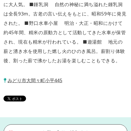
に大人気。 ■鍾乳洞 自然の神秘に満ち溢れた鍾乳洞
は全長93m。古老の言い伝えをもとに、昭和59年に発見
された。 ■野口水車小屋 明治・大正・昭和にかけて
約45年間、精米の原動力として活動してきた水車が保管
され、現在も精米が行われている。 ■遊湯館 地元の
薪と湧き水を使用した燃し火のひのき風呂。薪割り体験
後、割った薪で沸かしたお湯を楽しむこともできる。
みどり市大間々町小平445