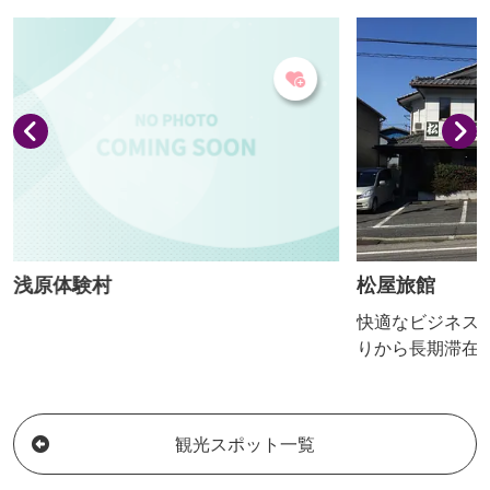
り、レトロな雰囲気、古き良き味わいを
淡麗辛口にして
感じることができます。 お風呂は「角地
り。
蔵尊」お告げの霊泉。 カルシウム豊富な
鉱泉水を貸切でご利用いただけます。
（要事前予約） 四季折々の景観を五感で
味わいながら、ゆっく...
浅原体験村
松屋旅館
快適なビジネス旅
りから長期滞在
ます
観光スポット一覧