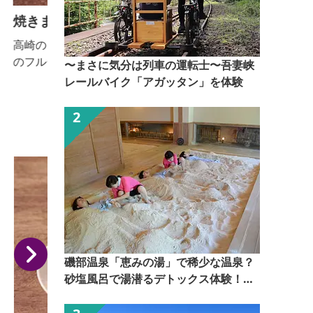
焼きまんじゅうパラダイス
高崎のソウルフード「焼きまんじゅう」に高崎の季節
のフルーツと、市内牧場から届いたシルクジェラート
〜まさに気分は列車の運転士〜吾妻峡
をトッピングしたスイーツ。 ※高崎産のフルーツは季
レールバイク「アガッタン」を体験
節によって異なります。
磯部温泉「恵みの湯」で稀少な温泉？
砂塩風呂で湯潜るデトックス体験！
【ぐんま観光県民ライター（ぐん記
者）】