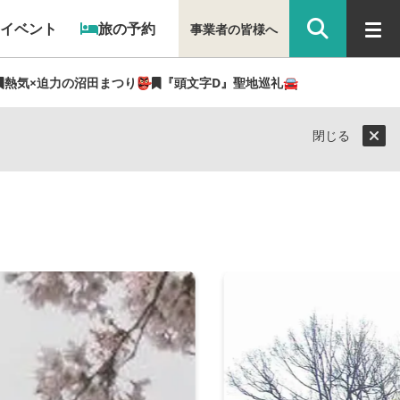
イベント
旅の予約
事業者の皆様へ
熱気×迫力の沼田まつり👺
『頭文字D』聖地巡礼🚘
閉じる