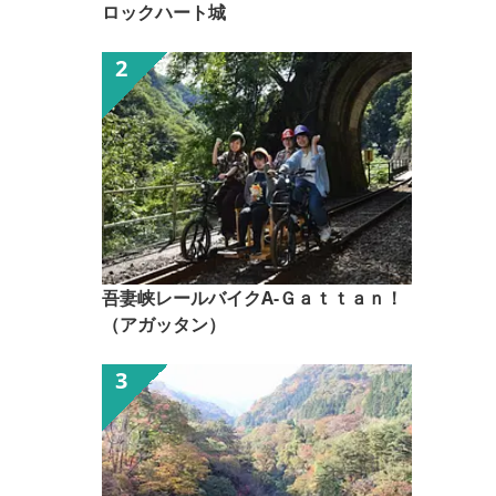
ロックハート城
吾妻峡レールバイクA-Ｇａｔｔａｎ！
（アガッタン）