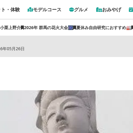
ット・体験
モデルコース
グルメ
おみやげ
 小栗上野介
2026年 群馬の花火大会🎆
夏休み自由研究におすすめ🏭
トップ
›
スポット
›
白衣大観音
26年05月26日