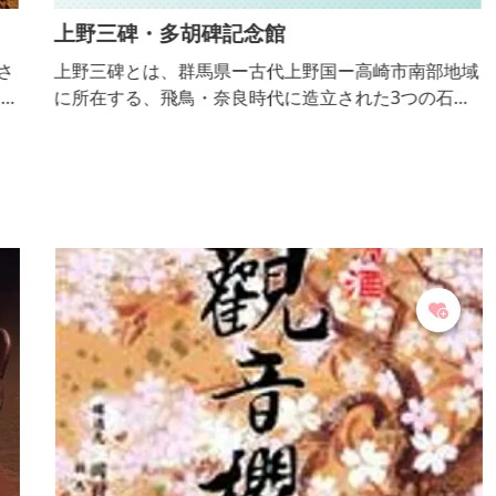
上野三碑・多胡碑記念館
さ
上野三碑とは、群馬県ー古代上野国ー高崎市南部地域
の
に所在する、飛鳥・奈良時代に造立された3つの石碑
た
（山上碑、多胡碑、金井沢碑）の総称。 多胡碑記念
山
館 多胡碑に隣接する多胡碑記念館では、古代多胡郡
背
をしのばせる考古資料や、上野三碑のレプリカ（複製
の
品）、多胡碑の碑文の書風にかかわる中国の刻石の拓
悦
本などを展示しています。周囲は緑あふれる吉井いし
ぶみの里公園として人々の憩いの場にもなっていま
す。