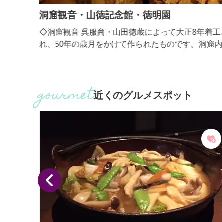
洞窟観音・山徳記念館・徳明園
外にあ
◇洞窟観音 呉服商・山田徳蔵によって大正8年着工
育てた
れ、50年の歳月をかけて作られたものです。洞窟内
や多種
坑道は、長さ400mをこえ、幾多の巨石銘石を配し
をお楽
洞窟内の大小空間は、彼岸の楽土をイメージし、深
花駒・
幽谷を写し、大瀑布、渓流になぞらえ、それぞれを
藤錦・
景に石彫の名工、楽山が生涯かけて彫刻した御影石
近くのグルメスポット
峰・七
観音像39体が他の石彫群と共に安置され神秘的な法
自慢の
の世界を繰りひろげています。