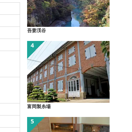
吾妻渓谷
富岡製糸場