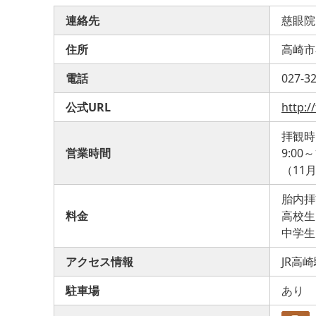
連絡先
慈眼院
住所
高崎市石
電話
027-3
公式URL
http:/
拝観時
営業時間
9:00～
（11月
胎内拝
料金
高校生
中学生
アクセス情報
JR高
駐車場
あり