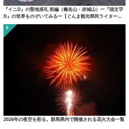
『イニD』の聖地巡礼 前編（榛名山・赤城山）ー『頭文字
D』の世界をのぞいてみるー【ぐんま観光県民ライター
（ぐん記者）】
2026年の夜空を彩る。群馬県内で開催される花火大会一覧