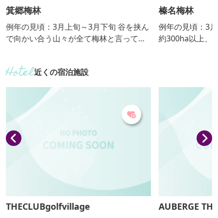
箕郷梅林
榛名梅林
例年の見頃：3月上旬～3月下旬 谷を挟ん
例年の見頃：3月上旬
で向かい合う山々が全て梅林と言って良
約300ha以上
い程、大きな梅林です。約300haに約10
真っ白に埋め尽
万本の梅が植栽されていて、梅まつり開
ことができます
近くの宿泊施設
催中はイベント行事もあります。高見か
つりも開催します。 梅祭り：毎年
ら眺めれば、関東平野を背景に一面の梅
日曜日開催
の花が広がります。眺望が良いところに
散策路が設けられて、梅の花と香りを堪
能できます。
THECLUBgolfvillage
AUBERGE TH