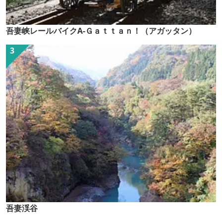
吾妻峡レールバイクA-Ｇａｔｔａｎ！（アガッタン）
吾妻渓谷