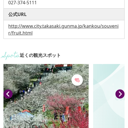
027-374-5111
公式URL
http://www.city.takasaki.gunma.jp/kankou/souveni
r/fruit.html
近くの観光スポット