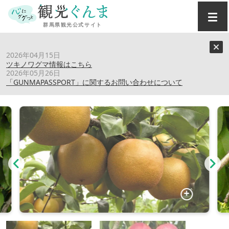
トップ
›
スポット
›
フルーツ狩り(高崎市)
2026年04月15日
ツキノワグマ情報はこちら
2026年05月26日
フルーツ狩り(高崎市)
「GUNMAPASSPORT」に関するお問い合わせについて