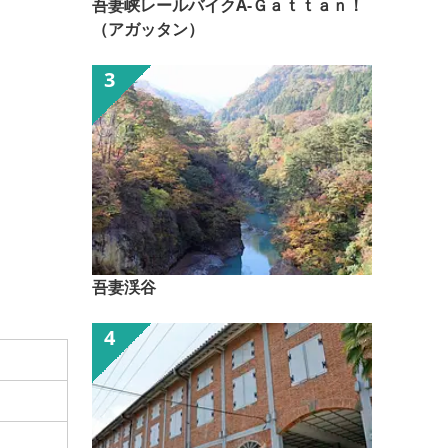
吾妻峡レールバイクA-Ｇａｔｔａｎ！
（アガッタン）
吾妻渓谷