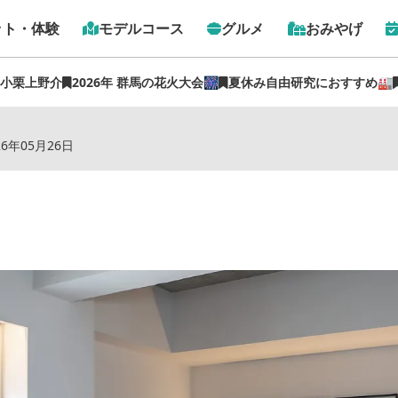
ット・体験
モデルコース
グルメ
おみやげ
 小栗上野介
2026年 群馬の花火大会🎆
夏休み自由研究におすすめ🏭
トップ
›
スポット
›
白井屋ホテル
26年05月26日