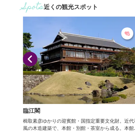
近くの観光スポット
た
臨江閣
かる
楫取素彦ゆかりの迎賓館・国指定重要文化財。近代
特徴を
風の木造建築で、本館・別館・茶室から成る。本館