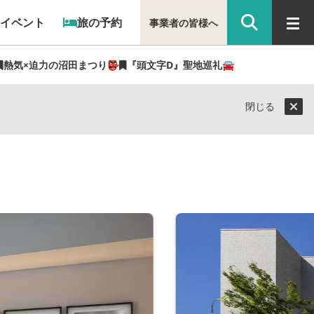
イベント
旅の予約
事業者の皆様へ
熱気×迫力の沼田まつり👺
『頭文字D』聖地巡礼🚘
閉じる