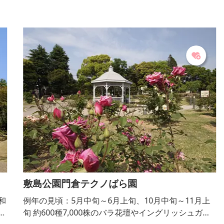
敷島公園門倉テクノばら園
和
例年の見頃：5月中旬～6月上旬、10月中旬～11月上
旬 約600種7,000株のバラ花壇やイングリッシュガー