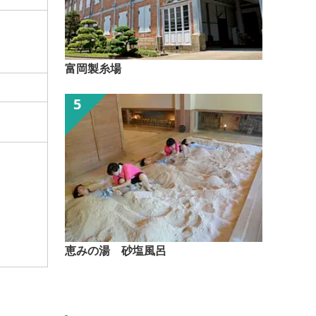
富岡製糸場
恵みの湯 砂塩風呂