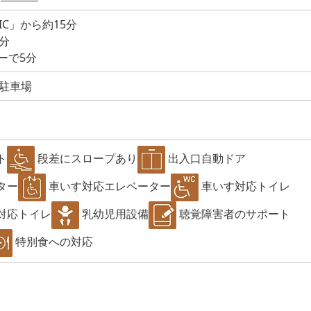
C」から約15分
5分
ーで5分
駐車場
ト
段差にスロープあり
出入口自動ドア
ター
車いす対応エレベーター
車いす対応トイレ
対応トイレ
乳幼児用設備
聴覚障害者のサポート
特別食への対応