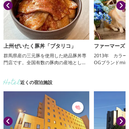
上州ぜいたく豚丼「ブタリコ」
ファーマーズ
群馬県産の三元豚を使用した絶品豚丼専
2013年 カラ
門店です。全国有数の豚肉の産地として
OGブランドmint
知られる群馬県の豊かな自然で育まれた
可愛いくて、手
豚肉が、毎日新鮮な状態で届きます。冷
一貫としたコン
近くの宿泊施設
凍を一切しない「チルド肉」を網焼きす
ナーの実家の農
ることで、豚肉本来の旨味を存分に引き
野菜をたっぷり
出し、贅沢な味わいを実現しました。
カフェもありま
オープンから1週間で2,000食が売り切れ
るほどの超人気店です。