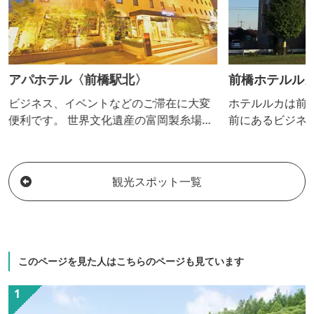
アパホテル〈前橋駅北〉
前橋ホテルル
ビジネス、イベントなどのご滞在に大変
ホテルルカは前
便利です。 世界文化遺産の富岡製糸場ま
前にあるビジネス
では車にて約40分です。 駐車場約60台完
沿いで車の移動
備/全室有線LAN・Wi-Fi無料。 2021年3月
駐車場は十分ご
よりビデオ・オンデマンドも全室無料と
カは決して豪華
観光スポット一覧
なりました。
んが、あたたか
けています。 『
の言葉のように
しになるお客様
ほっこりした気
このページを見た人はこちらのページも見ています
にお迎えいたします