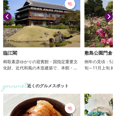
臨江閣
敷島公園門倉
楫取素彦ゆかりの迎賓館・国指定重要文
例年の見頃：5月
化財。近代和風の木造建築で、本館・別
旬～11月上旬 約600種7,000株のバラ花壇
館・茶室から成る。本館は、明治17年9
やイングリッシ
月、当時の群馬県令・楫取素彦の提言で
約600株のばら
近くのグルメスポット
迎賓館として建てられました。
なり、ばら園の
のばら園まつり
催し、ばらのラ