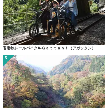
吾妻峡レールバイクA-Ｇａｔｔａｎ！（アガッタン）