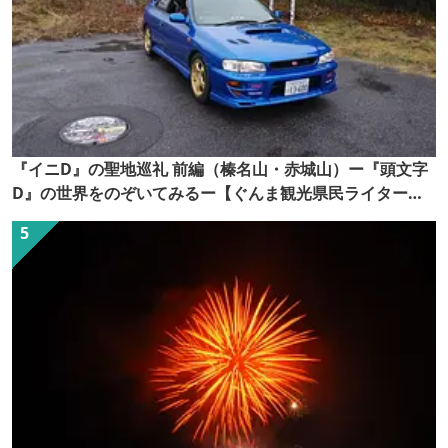
『イニD』の聖地巡礼 前編（榛名山・赤城山）ー『頭文字
D』の世界をのぞいてみるー【ぐんま観光県民ライター
（ぐん記者）】