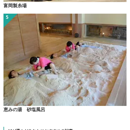
富岡製糸場
恵みの湯 砂塩風呂