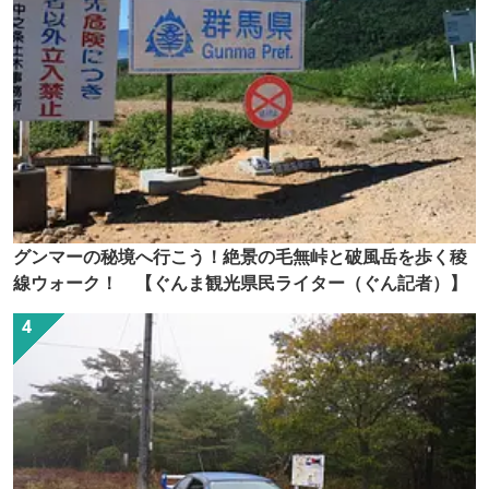
グンマーの秘境へ行こう！絶景の毛無峠と破風岳を歩く稜
線ウォーク！ 【ぐんま観光県民ライター（ぐん記者）】