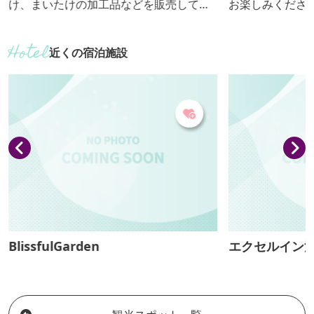
け、まいたけの加工品などを販売してい
お楽しみください。 【おっきり
ます。味や香りを追求し、おいしくて栄
期間：通年】
養価の高いまいたけです。売店では試食
近くの宿泊施設
可能で工場見学も可、ゆったりした駐車
場と子ども用トイレ、身障者用トイレな
どがあります。ドライブのご休憩にもお
気軽にお立ち寄りください。
BlissfulGarden
エクセルイン