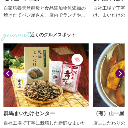
自家培養天然酵母と食品添加物無添加の
自社工場で丁寧
焼きたてパン屋さん。店内でランチや焼
け、まいたけの
きたてパンを食べることができます。
ます。味や香り
養価の高いまい
近くのグルメスポット
可能で工場見学
場と子ども用ト
どがあります。
気軽にお立ち寄
群馬まいたけセンター
（有）山一屋
自社工場で丁寧に栽培した新鮮なまいた
店主こだわりの