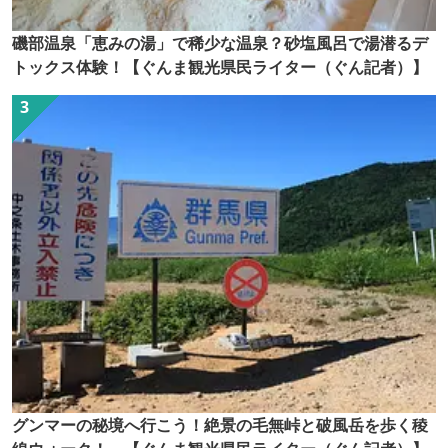
磯部温泉「恵みの湯」で稀少な温泉？砂塩風呂で湯潜るデ
トックス体験！【ぐんま観光県民ライター（ぐん記者）】
グンマーの秘境へ行こう！絶景の毛無峠と破風岳を歩く稜