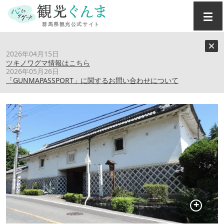
トップ
›
スポット
›
森田家本家
2026年04月15日
ツキノワグマ情報はこちら
2026年05月26日
森田家本家
「GUNMAPASSPORT」に関するお問い合わせについて