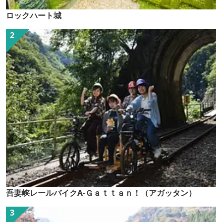
ロックハート城
吾妻峡レールバイクA-Ｇａｔｔａｎ！（アガッタン）