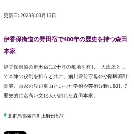
更新日:
2023年03月13日
伊香保街道の野田宿で400年の歴史を持つ森田
本家
伊香保街道の野田宿に2千坪の敷地を有し、大庄屋とし
て本陣の役割を担うと共に、細川豊前守母公や蘭医高野
長英、画家の渡辺崋山といった学術や芸術分野に関して
歴史的に名高い文化人が訪れた森田本家。
北群馬郡吉岡町上野田677