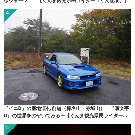
線ウォーク！ 【ぐんま観光県民ライター（ぐん記者）】
『イニD』の聖地巡礼 前編（榛名山・赤城山）ー『頭文字
D』の世界をのぞいてみるー【ぐんま観光県民ライター
（ぐん記者）】