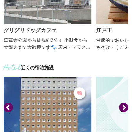
グリグリドッグカフェ
江戸正
華蔵寺公園から徒歩約2分！ 小型犬から
健康的でおいし
大型犬まで大歓迎です🐾 店内・テラスと
ちそば・うどん
もにワンちゃん同伴OK！ 愛犬と一緒に
広い年齢層から人気
くつろいだり、ランで遊んだりしていた
きりこみ提供期
近くの宿泊施設
だけます☕