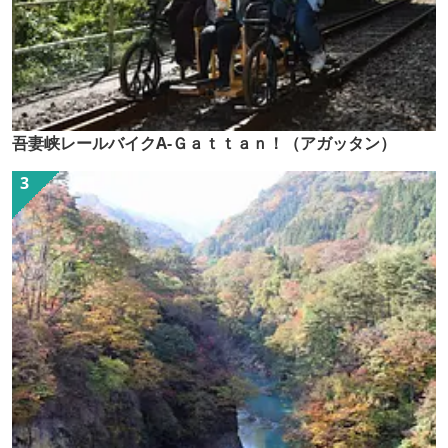
吾妻峡レールバイクA-Ｇａｔｔａｎ！（アガッタン）