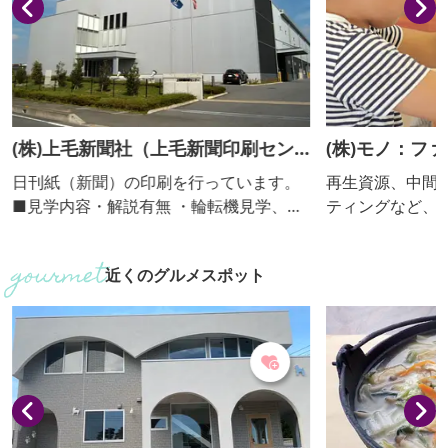
(株)上毛新聞社（上毛新聞印刷セン
(株)モノ：フ
ター）
日刊紙（新聞）の印刷を行っています。
再生資源、中間
■見学内容・解説有無 ・輪転機見学、解
ティングなど、
説ビデオ上映 ・解説：あり ■個人の受入
る”リマーケティ
不可 ■団体の受入(人数) 可（5人～70
る会社です。拠
近くのグルメスポット
人。群馬県内の団体・グループに限
場は、廃棄物の
る。）
誇る中間処理施設
例目の「体験の
います。 ■見学内容・解説有無 ・「体験
の機会の場」に
サイクル率約9
約1時間で御案内。