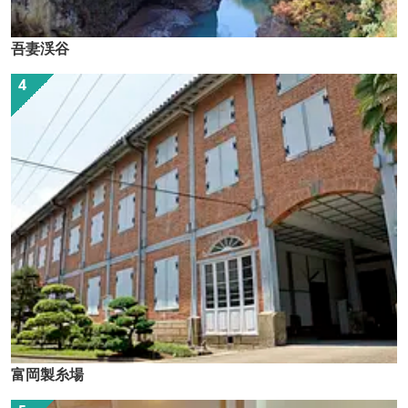
吾妻渓谷
富岡製糸場