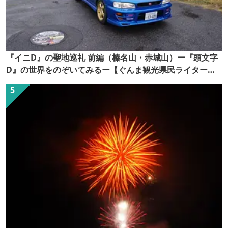
『イニD』の聖地巡礼 前編（榛名山・赤城山）ー『頭文字
D』の世界をのぞいてみるー【ぐんま観光県民ライター
（ぐん記者）】