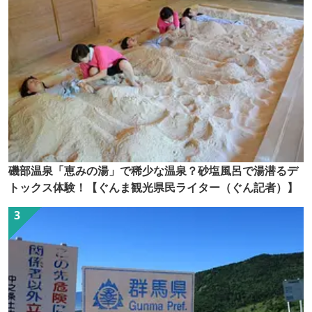
磯部温泉「恵みの湯」で稀少な温泉？砂塩風呂で湯潜るデ
トックス体験！【ぐんま観光県民ライター（ぐん記者）】