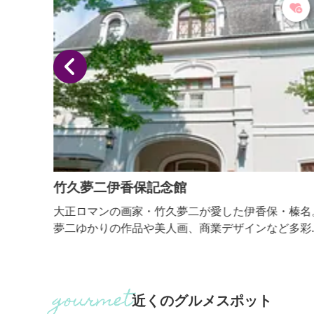
竹久夢二伊香保記念館
然の中
大正ロマンの画家・竹久夢二が愛した伊香保・榛名
あいを
夢二ゆかりの作品や美人画、商業デザインなど多彩
とした
作品を展示しています。
、もの
た羊
近くのグルメスポット
 ■