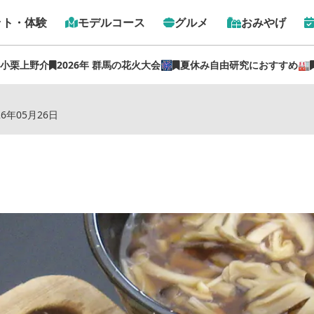
ット・体験
モデルコース
グルメ
おみやげ
 小栗上野介
2026年 群馬の花火大会🎆
夏休み自由研究におすすめ🏭
トップ
›
スポット
›
榛名亭
26年05月26日