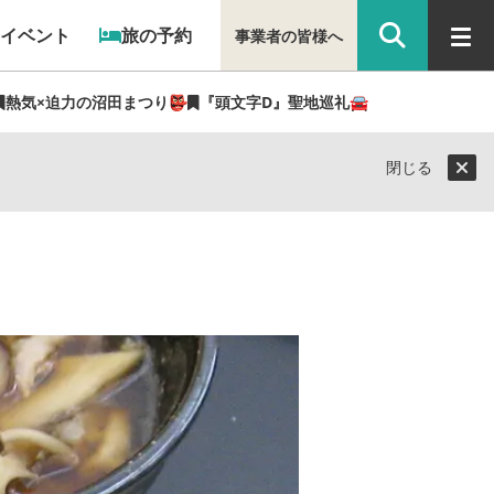
イベント
旅の予約
事業者の皆様へ
熱気×迫力の沼田まつり👺
『頭文字D』聖地巡礼🚘
閉じる