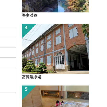
吾妻渓谷
富岡製糸場