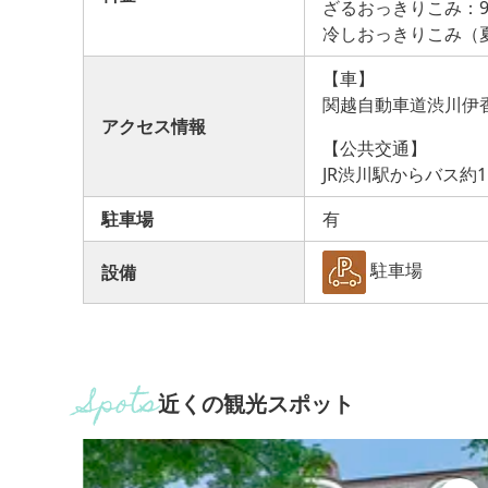
ざるおっきりこみ：9
冷しおっきりこみ（夏
【車】
関越自動車道渋川伊香
アクセス情報
【公共交通】
JR渋川駅からバス約
駐車場
有
駐車場
設備
近くの観光スポット