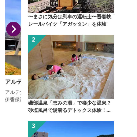
〜まさに気分は列車の運転士〜吾妻峡
レールバイク「アガッタン」を体験
アルテナード
アルテナードは、渋川駅近くの日本シャンソン館から
伊香保温泉街にある徳冨蘆花記念文学館までの約9キ
磯部温泉「恵みの湯」で稀少な温泉？
ロメートルを結ぶ県道の愛称。平成11年、この道路沿
砂塩風呂で湯潜るデトックス体験！
線に点在する観光施設を一つの線で結び、アルテナー
【ぐんま観光県民ライター（ぐん記
ドが誕生しました。アルテはイタリア語で「芸術」、
者）】
ナードは英語のプロムナード（散歩道）から「ナー
ド」をとり、組み合わせた造語で「芸術の散歩道」と