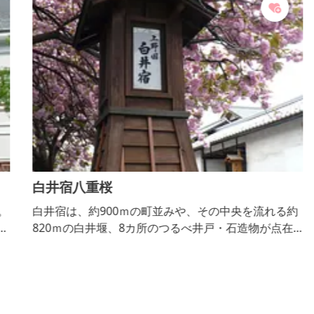
白井宿八重桜
。
白井宿は、約900ｍの町並みや、その中央を流れる約
な
820ｍの白井堰、8カ所のつるべ井戸・石造物が点在
し、土蔵づくりの家並みも残っています。 白井宿沿
いの八重桜は、花が大きく鮮やかなピンク色で、例年
4月下旬から5月上旬に見頃を迎えます。