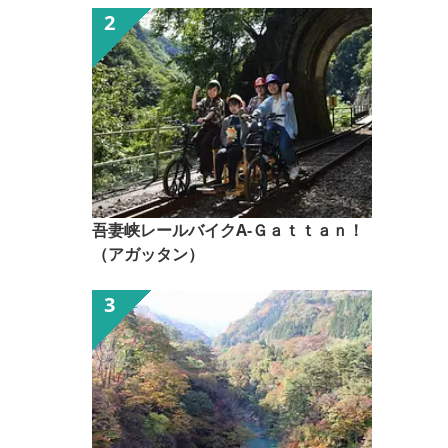
吾妻峡レールバイクA-Ｇａｔｔａｎ！
（アガッタン）