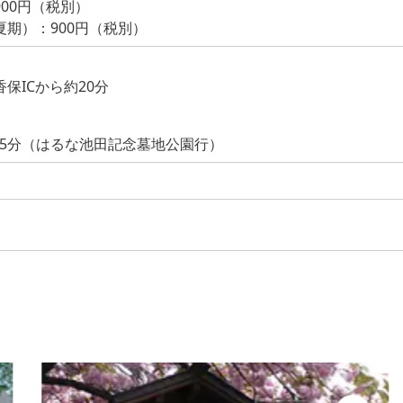
00円（税別）
期）：900円（税別）
保ICから約20分
15分（はるな池田記念墓地公園行）