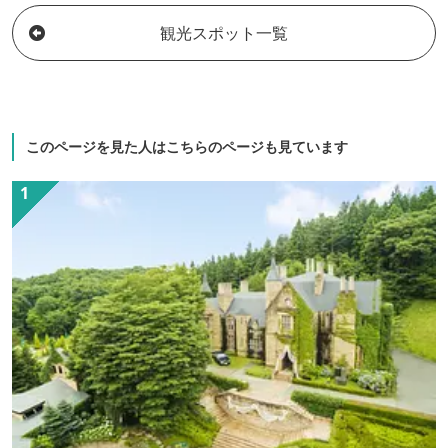
ていただきたいです。お食事は地場産の
観光スポット一覧
「上州牛」「上州麦豚」をメインに使った
会席御膳がウリです。お客様に安全と安心
を提供できるよう新型コロナ対策もガイド
ラインを作成し努めております。皆さまの
お越し女将をはじめスタッフ一同心よりお
このページを見た人はこちらのページも見ています
待ちしております。