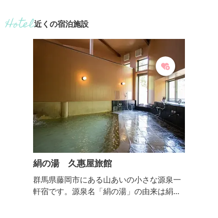
造工程や様々なアレンジ料理のバイキン
聖徳太子の｢以和
グも楽しめます。 施設内は、こんにゃ
と為す）の教えに
近くの宿泊施設
く・白滝工場ゾーン、ゼリー工場ゾー
社の宮司によって
ン、バイキング・おみやげゾーンの３つ
業の発展には人
のゾーンがつながってできています。迫
ける新たな思い
力ある工場見学とパワーあふれるこん
を引き継いでい
にゃくバイキングが魅力です。手作りこ
13回金賞受賞蔵
んにゃくゼリー体験等ができるキッチン
の部5年連続金賞
もあり、こんにゃくパーク限定商品も
賞｡
数...
絹の湯 久惠屋旅館
群馬県藤岡市にある山あいの小さな源泉一
軒宿です。源泉名「絹の湯」の由来は絹の
衣をまとったような滑らかな湯であること
から命名されました。皆さまに是非浸かっ