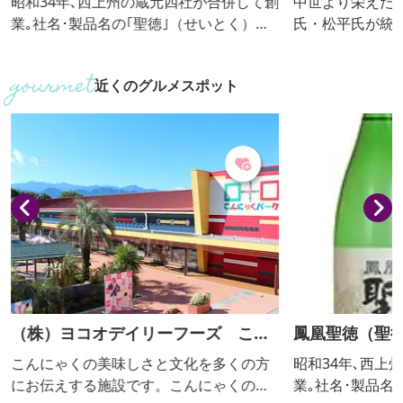
昭和34年､西上州の蔵元四社が合併して創
中世より栄えた
業｡社名･製品名の｢聖徳｣（せいとく）は
氏・松平氏が統
聖徳太子の｢以和為貴｣（和を以って貴し
辺は、江戸時代
と為す）の教えにあやかり､富岡･貫前神
時の面影を色濃
近くのグルメスポット
社の宮司によって名付けられました｡｢企
者行列では、華
業の発展には人の和が大切｣と酒造りにか
れ、町の中央を
ける新たな思いが込められ､今もその伝統
水100選」にも
を引き継いでいます｡全国新酒鑑評会通算
名勝の大名庭園
13回金賞受賞蔵｡全米日本酒歓評会大吟醸
水路「雄川堰」や
の部5年連続金賞受賞｡他､数々の賞を受
中小路など江戸
賞｡
並みが広がります
（株）ヨコオデイリーフーズ こん
鳳凰聖徳（聖徳
にゃくパーク
こんにゃくの美味しさと文化を多くの方
昭和34年､西上
にお伝えする施設です。こんにゃくの製
業｡社名･製品名