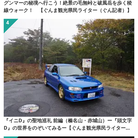
グンマーの秘境へ行こう！絶景の毛無峠と破風岳を歩く稜
線ウォーク！ 【ぐんま観光県民ライター（ぐん記者）】
『イニD』の聖地巡礼 前編（榛名山・赤城山）ー『頭文字
D』の世界をのぞいてみるー【ぐんま観光県民ライター
（ぐん記者）】