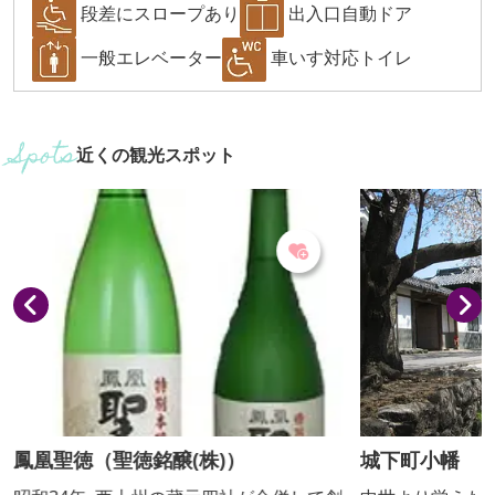
段差にスロープあり
出入口自動ドア
一般エレベーター
車いす対応トイレ
近くの観光スポット
鳳凰聖徳（聖徳銘醸(株)）
城下町小幡