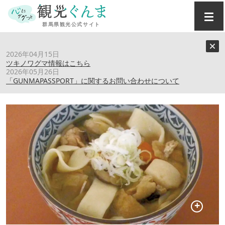
トップ
›
スポット
›
牛伏ドリームセンター
2026年04月15日
ツキノワグマ情報はこちら
2026年05月26日
牛伏ドリームセンター
「GUNMAPASSPORT」に関するお問い合わせについて