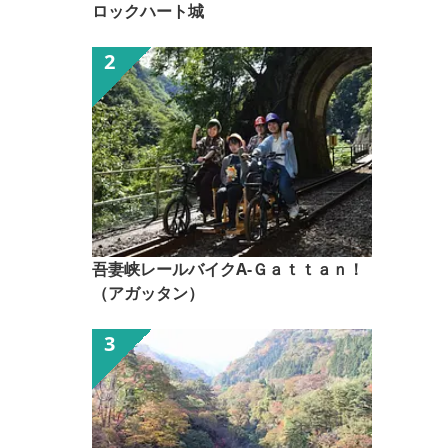
ロックハート城
吾妻峡レールバイクA-Ｇａｔｔａｎ！
（アガッタン）