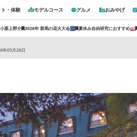
ット・体験
モデルコース
グルメ
おみやげ
 小栗上野介
2026年 群馬の花火大会🎆
夏休み自由研究におすすめ🏭
トップ
›
スポット
›
伊香保温泉 森秋旅館
26年05月26日