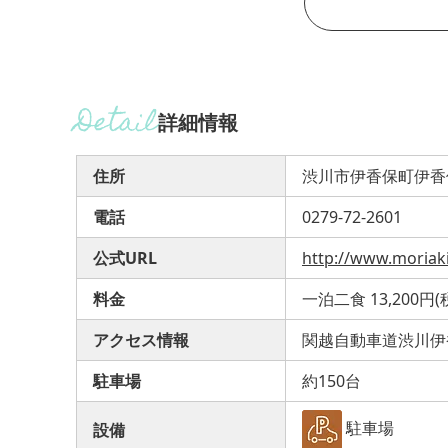
詳細情報
住所
渋川市伊香保町伊香
電話
0279-72-2601
公式URL
http://www.moriaki
料金
一泊二食 13,200円
アクセス情報
関越自動車道渋川伊香
駐車場
約150台
駐車場
設備