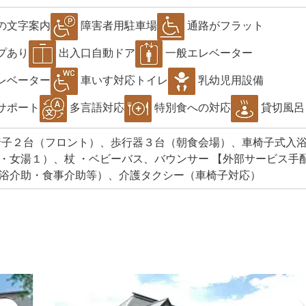
の文字案内
障害者用駐車場
通路がフラット
プあり
出入口自動ドア
一般エレベーター
レベーター
車いす対応トイレ
乳幼児用設備
サポート
多言語対応
特別食への対応
貸切風呂
椅子２台（フロント）、歩行器３台（朝食会場）、車椅子式入
・女湯１）、杖 ・ベビーバス、バウンサー 【外部サービス手配
浴介助・食事介助等）、介護タクシー（車椅子対応）