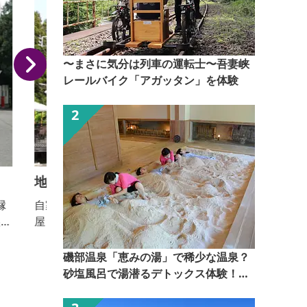
〜まさに気分は列車の運転士〜吾妻峡
レールバイク「アガッタン」を体験
地球屋パン工房
自家培養天然酵母と食品添加物無添加の焼きたてパン
屋さん。店内でランチや焼きたてパンを食べることが
できます。
磯部温泉「恵みの湯」で稀少な温泉？
砂塩風呂で湯潜るデトックス体験！
【ぐんま観光県民ライター（ぐん記
者）】