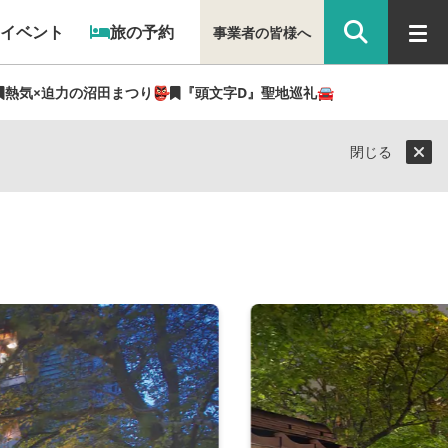
イベント
旅の予約
事業者の皆様へ
熱気×迫力の沼田まつり👺
『頭文字D』聖地巡礼🚘
閉じる