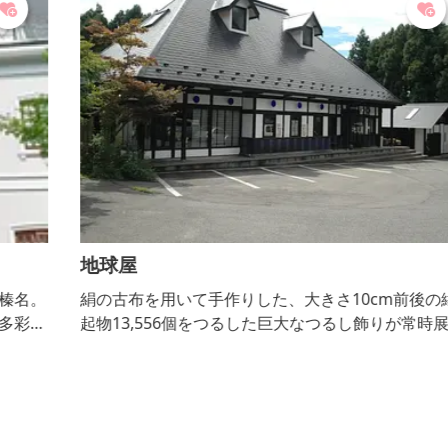
地球屋
。
絹の古布を用いて手作りした、大きさ10cm前後の縁
な
起物13,556個をつるした巨大なつるし飾りが常時展示
してある和雑貨店。リサイクル着物やパワーストーン
なども販売しています。