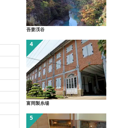
吾妻渓谷
富岡製糸場