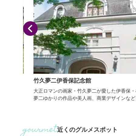
竹久夢二伊香保記念館
然の中
大正ロマンの画家・竹久夢二が愛した伊香保・榛名
あいを
夢二ゆかりの作品や美人画、商業デザインなど多彩
とした
作品を展示しています。
、もの
た羊
近くのグルメスポット
 ■