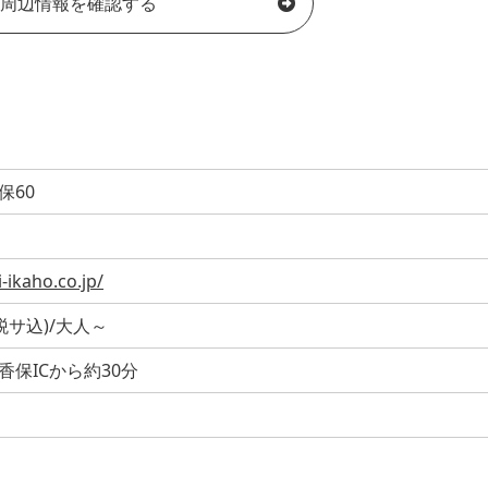
周辺情報を確認する
保60
-ikaho.co.jp/
(税サ込)/大人～
保ICから約30分