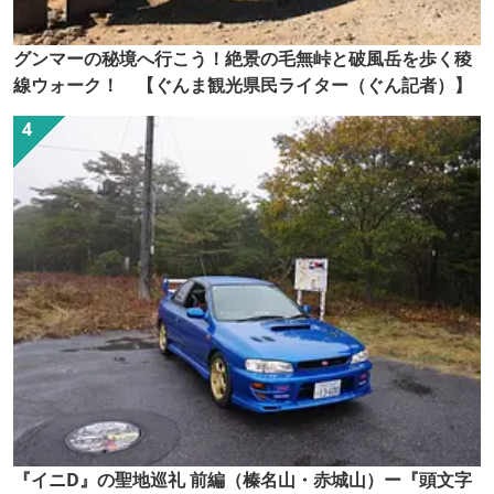
グンマーの秘境へ行こう！絶景の毛無峠と破風岳を歩く稜
線ウォーク！ 【ぐんま観光県民ライター（ぐん記者）】
『イニD』の聖地巡礼 前編（榛名山・赤城山）ー『頭文字