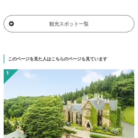
贔屓にした旅館です。 悲劇の物語小説
ではめずらしい
『不如帰』の冒頭を飾る千明仁泉亭。 変
です。宿泊の方
わりなく湧き出る豊かな源泉「黄金の
ご利用いただけ
観光スポット一覧
湯」と、 果てしなく澄んだ空に広がる上
州連山や谷川岳などの山並み。 古き佳き
伝統を守る心はそのままに、昔も今も一
期一会の気持ちで旅人を迎えてまいりま
す。
このページを見た人はこちらのページも見ています