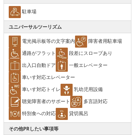
駐車場
ユニバーサルツーリズム
電光掲示板等の文字案内
障害者用駐車場
通路がフラット
段差にスロープあり
出入口自動ドア
一般エレベーター
車いす対応エレベーター
車いす対応トイレ
乳幼児用設備
聴覚障害者のサポート
多言語対応
特別食への対応
貸切風呂
その他PRしたい事項等