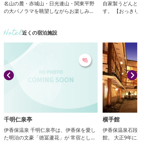
名山の麓・赤城山・日光連山・関東平野
自家製うどんと
の大パノラマを眺望しながらお楽しみく
す。 【おっ
ださい。 【おっきりこみ提供期間：通
年】
近くの宿泊施設
千明仁泉亭
横手館
伊香保温泉 千明仁泉亭は、伊香保を愛し
伊香保温泉石段
た明治の文豪「徳冨蘆花」が 常宿として
館。 大正9年に