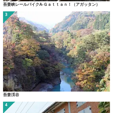
吾妻峡レールバイクA-Ｇａｔｔａｎ！（アガッタン）
吾妻渓谷