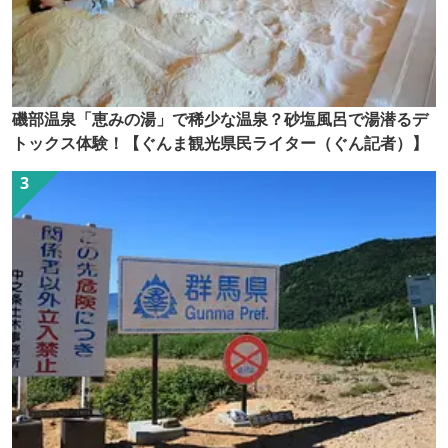
磯部温泉「恵みの湯」で稀少な温泉？砂塩風呂で湯潜るデ
トックス体験！【ぐんま観光県民ライター（ぐん記者）】