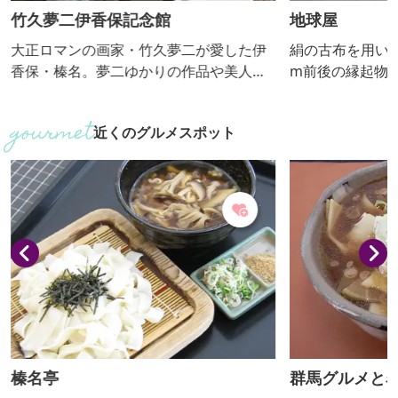
竹久夢二伊香保記念館
地球屋
大正ロマンの画家・竹久夢二が愛した伊
絹の古布を用いて
香保・榛名。夢二ゆかりの作品や美人
m前後の縁起物1
画、商業デザインなど多彩な作品を展示
なつるし飾りが
しています。
店。リサイクル
近くのグルメスポット
ども販売してい
榛名亭
群馬グルメと