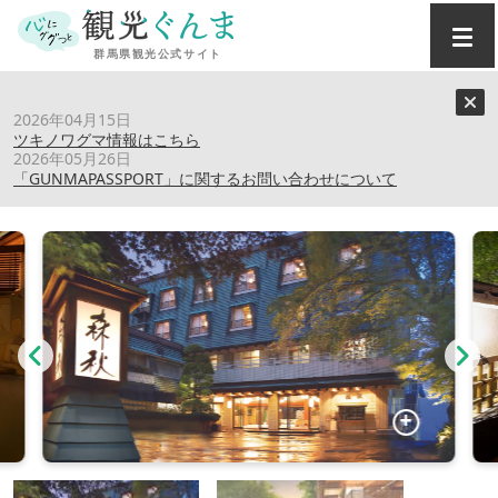
トップ
›
スポット
›
伊香保温泉 森秋旅館
2026年04月15日
ツキノワグマ情報はこちら
2026年05月26日
伊香保温泉 森秋旅館
「GUNMAPASSPORT」に関するお問い合わせについて