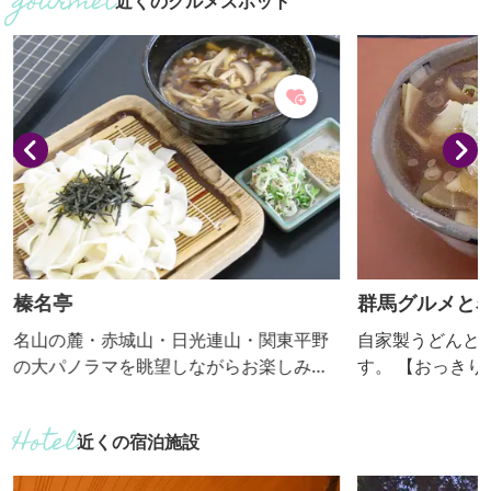
近くのグルメスポット
ども販売してい
榛名亭
群馬グルメと
名山の麓・赤城山・日光連山・関東平野
自家製うどんと
の大パノラマを眺望しながらお楽しみく
す。 【おっ
ださい。 【おっきりこみ提供期間：通
年】
近くの宿泊施設