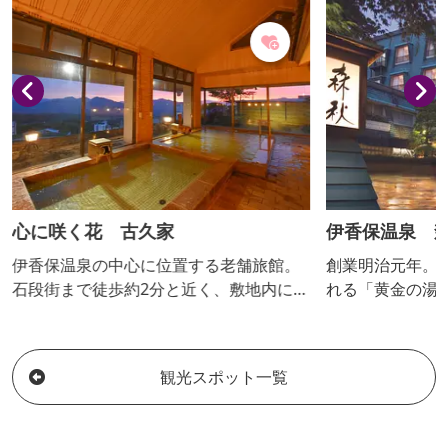
心に咲く花 古久家
伊香保温泉 
伊香保温泉の中心に位置する老舗旅館。
創業明治元年。
石段街まで徒歩約2分と近く、敷地内に約
れる「黄金の湯
50台駐車可能な広い駐車場があり好立
しております。
地。温泉は昔からある茶褐色の「黄金の
歩約3分ですの
湯」を源泉かけ流しでたのしめる。最上
歩きでお出かけ
観光スポット一覧
階の展望大浴場から赤城山や三国山脈が
見渡せ、四季の大パノラマが楽しめる。