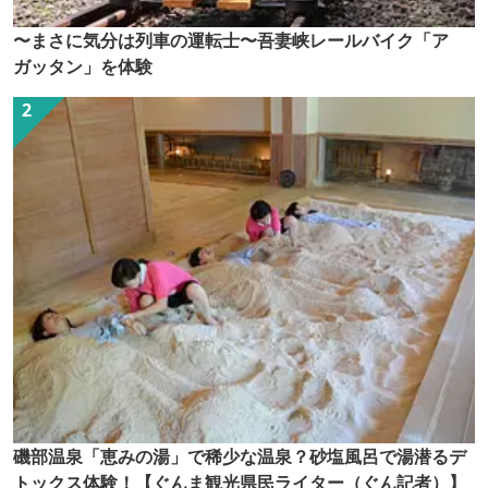
〜まさに気分は列車の運転士〜吾妻峡レールバイク「ア
ガッタン」を体験
磯部温泉「恵みの湯」で稀少な温泉？砂塩風呂で湯潜るデ
トックス体験！【ぐんま観光県民ライター（ぐん記者）】