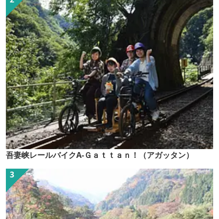
吾妻峡レールバイクA-Ｇａｔｔａｎ！（アガッタン）