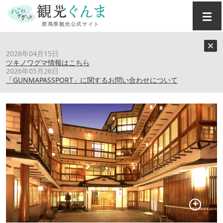
トップ
›
スポット
›
横手館
2026年04月15日
ツキノワグマ情報はこちら
2026年05月26日
横手館
「GUNMAPASSPORT」に関するお問い合わせについて