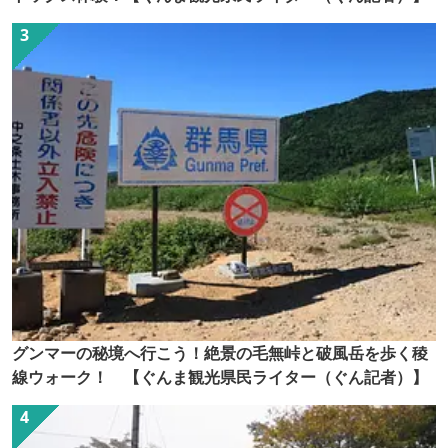
グンマーの秘境へ行こう！絶景の毛無峠と破風岳を歩く稜
線ウォーク！ 【ぐんま観光県民ライター（ぐん記者）】