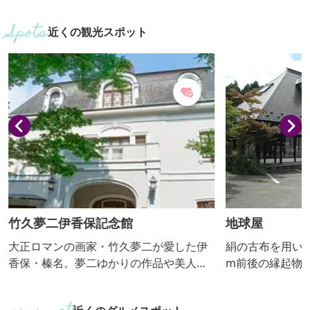
近くの観光スポット
竹久夢二伊香保記念館
地球屋
大正ロマンの画家・竹久夢二が愛した伊
絹の古布を用いて
香保・榛名。夢二ゆかりの作品や美人
m前後の縁起物1
画、商業デザインなど多彩な作品を展示
なつるし飾りが
しています。
店。リサイクル