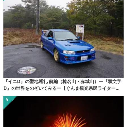
『イニD』の聖地巡礼 前編（榛名山・赤城山）ー『頭文字
D』の世界をのぞいてみるー【ぐんま観光県民ライター
（ぐん記者）】