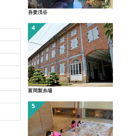
吾妻渓谷
富岡製糸場