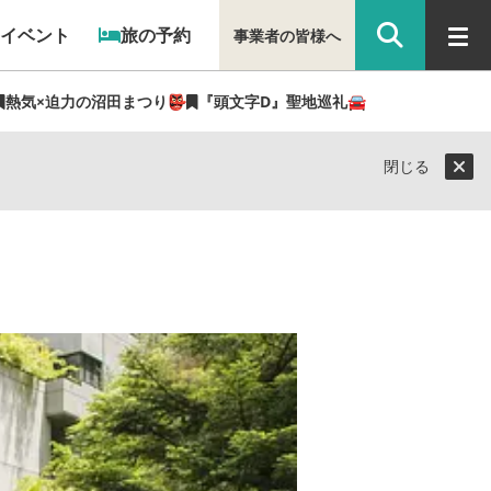
イベント
旅の予約
事業者の皆様へ
熱気×迫力の沼田まつり👺
『頭文字D』聖地巡礼🚘
閉じる