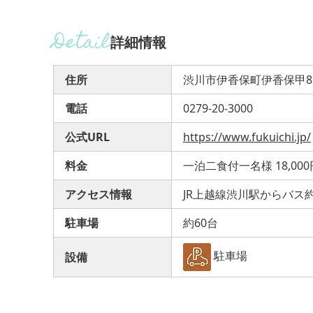
詳細情報
住所
渋川市伊香保町伊香保甲8
電話
0279-20-3000
公式URL
https://www.fukuichi.jp/
料金
一泊二食付一名様 18,00
アクセス情報
JR上越線渋川駅からバス約
駐車場
約60台
駐車場
設備