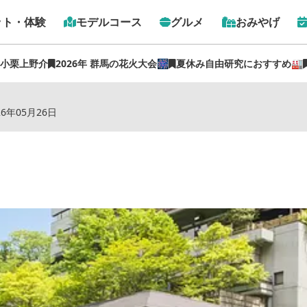
ット・体験
モデルコース
グルメ
おみやげ
 小栗上野介
2026年 群馬の花火大会🎆
夏休み自由研究におすすめ🏭
トップ
›
スポット
›
福一
26年05月26日