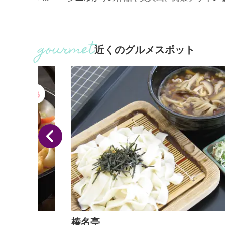
とした
作品を展示しています。
、もの
た羊
近くのグルメスポット
 ■
れあ
榛名亭