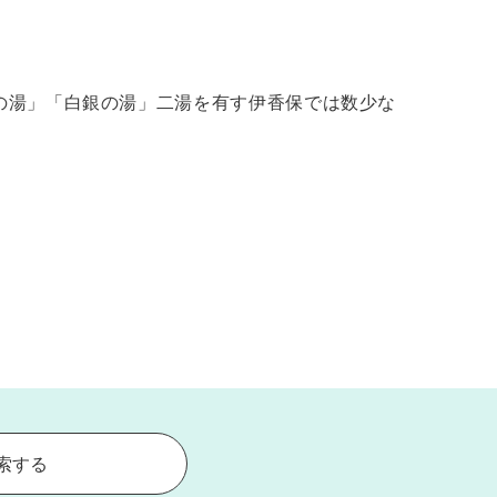
の湯」「白銀の湯」二湯を有す伊香保では数少な
索する