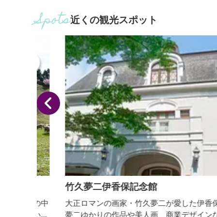
近くの観光スポット
竹久夢二伊香保記念館
然の中
大正ロマンの画家・竹久夢二が愛した伊香保・榛名
あいを
夢二ゆかりの作品や美人画、商業デザインなど多彩