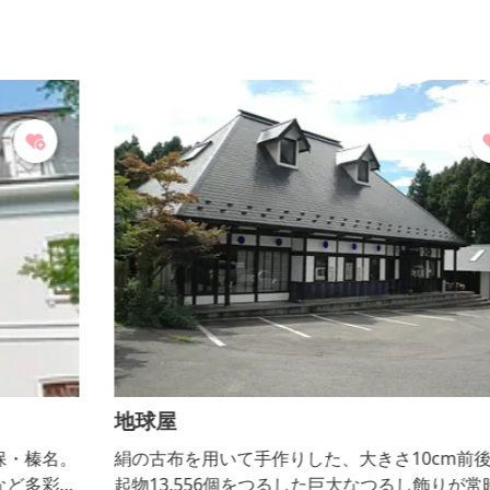
地球屋
。
絹の古布を用いて手作りした、大きさ10cm前後の縁
な
起物13,556個をつるした巨大なつるし飾りが常時展示