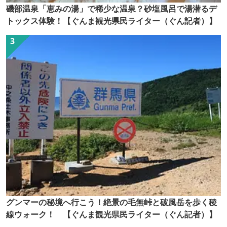
磯部温泉「恵みの湯」で稀少な温泉？砂塩風呂で湯潜るデ
トックス体験！【ぐんま観光県民ライター（ぐん記者）】
グンマーの秘境へ行こう！絶景の毛無峠と破風岳を歩く稜
線ウォーク！ 【ぐんま観光県民ライター（ぐん記者）】