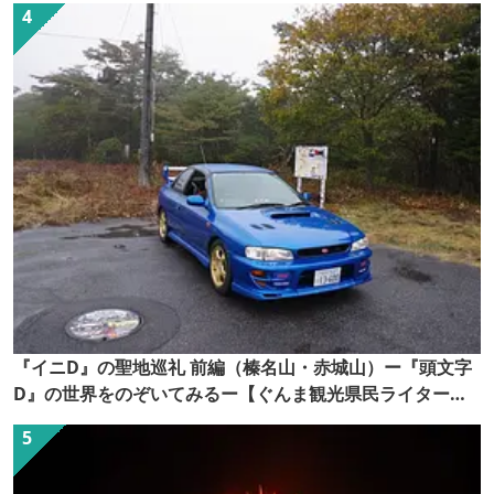
『イニD』の聖地巡礼 前編（榛名山・赤城山）ー『頭文字
D』の世界をのぞいてみるー【ぐんま観光県民ライター
（ぐん記者）】