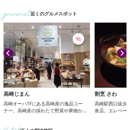
られたものです。洞窟内の坑道は、長さ4
代に造立された
00mをこえ、幾多の巨石銘石を配した洞
碑、金井沢碑）の
近くのグルメスポット
窟内の大小空間は、彼岸の楽土をイメー
胡碑に隣接する
ジし、深山幽谷を写し、大瀑布、渓流に
多胡郡をしのば
なぞらえ、それぞれを背景に石彫の名
碑のレプリカ（
工、楽山が生涯かけて彫刻した御影石の
の書風にかかわ
観音像39体が他の石彫群と共に安置され
を展示していま
神秘的な法悦の世界を繰りひろげていま
井いしぶみの里
す。
場にもなってい
高崎じまん
割烹 さわ
高崎オーパ1Fにある高崎産の逸品コー
高崎駅西口徒歩
ナー。高崎産の採れたて野菜や果物から
食店。エレベー
始まって、スイーツや加工品などが盛り
事をおたのしみいただ
だくさん。美味しいものだけを厳選した
りこみ提供期間