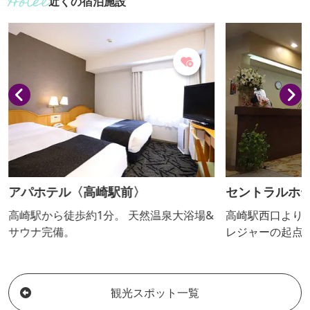
近くの宿泊施設
ラインナップで、高崎ブランドを盛り上
げるためのコーナー。「高崎ブランド農
産物を育てる会」による厳しい基準をク
リアし承認を受けた農業者が生産した良
質なもののみ。一度食べたらやめられな
くなる高崎の美味しいものが集められて
います。お土産探しに最適です。
アパホテル〈高崎駅前〉
セントラルホ
高崎駅から徒歩約1分。 天然温泉大浴場&
高崎駅西口より徒
サウナ完備。
レジャーの起点
す。 群馬県初
心で安全なビジ
観光スポット一覧