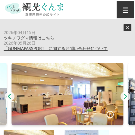
トップ
›
スポット
›
高崎アーバンホテル
2026年04月15日
ツキノワグマ情報はこちら
2026年05月26日
高崎アーバンホテル
「GUNMAPASSPORT」に関するお問い合わせについて