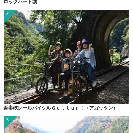
ロックハート城
吾妻峡レールバイクA-Ｇａｔｔａｎ！（アガッタン）