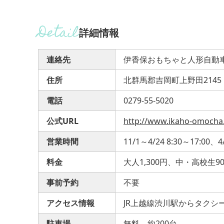
詳細情報
連絡先
伊香保おもちゃと人形自動
住所
北群馬郡吉岡町上野田2145
電話
0279-55-5020
公式URL
http://www.ikaho-omocha.
営業時間
11/1～4/24 8:30～17:0
料金
大人1,300円、中・高校生9
事前予約
不要
アクセス情報
JR上越線渋川駅からタクシー
駐車場
無料、約200台