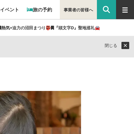
イベント
旅の予約
事業者の皆様へ
熱気×迫力の沼田まつり👺
『頭文字D』聖地巡礼🚘
閉じる