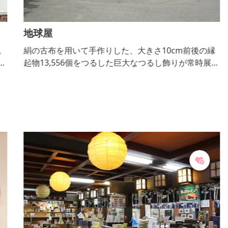
地球屋
。
絹の古布を用いて手作りした、大きさ10cm前後の縁
な
起物13,556個をつるした巨大なつるし飾りが常時展示
してある和雑貨店。リサイクル着物やパワーストーン
なども販売しています。