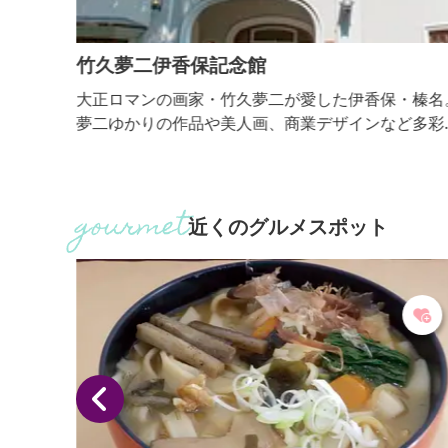
竹久夢二伊香保記念館
然の中
大正ロマンの画家・竹久夢二が愛した伊香保・榛名
あいを
夢二ゆかりの作品や美人画、商業デザインなど多彩
とした
作品を展示しています。
、もの
た羊
近くのグルメスポット
 ■
れあ