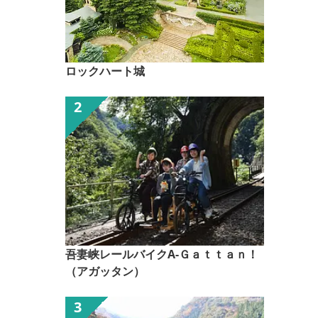
ロックハート城
吾妻峡レールバイクA-Ｇａｔｔａｎ！
（アガッタン）