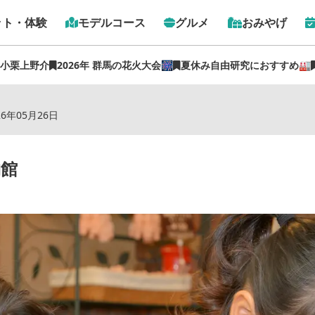
ット・体験
モデルコース
グルメ
おみやげ
 小栗上野介
2026年 群馬の花火大会🎆
夏休み自由研究におすすめ🏭
トップ
›
スポット
›
伊香保おもちゃと人形自動車博物館
26年05月26日
物館