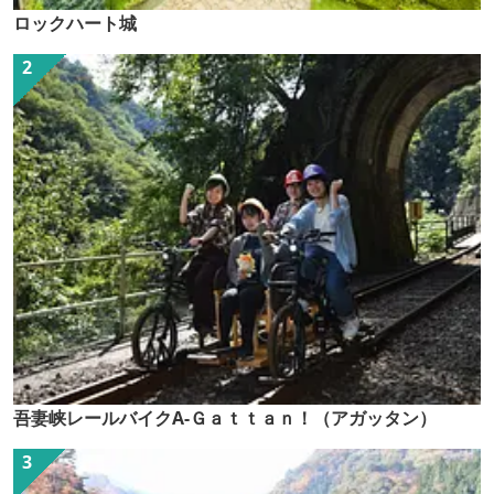
ロックハート城
吾妻峡レールバイクA-Ｇａｔｔａｎ！（アガッタン）