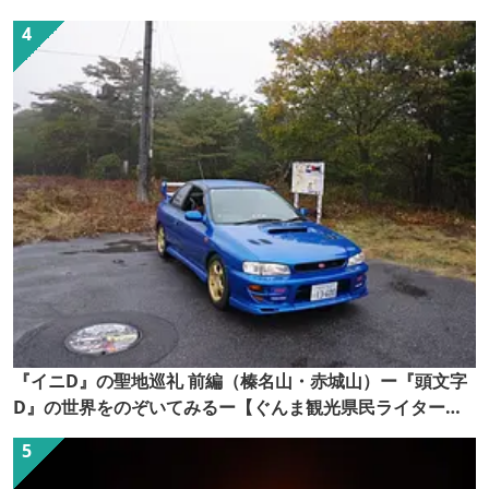
『イニD』の聖地巡礼 前編（榛名山・赤城山）ー『頭文字
D』の世界をのぞいてみるー【ぐんま観光県民ライター
（ぐん記者）】