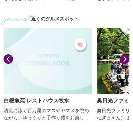
ダースノーと標高差６００ｍ・最長約４
ください。 【おっきりこみ提供期間：4
ｋｍのロングコースを楽しめます。５月
月下旬～11月下
近くのグルメスポット
上旬まで滑れます。
白根魚苑 レストハウス牧水
奥日光ファミ
清流に泳ぐ百万尾のマスやヤマメを眺め
奥日光ファミリ
ながら、ゆっくりと手作り麺をお楽しみ
ねぎょえん）は
ください。 【おっきりこみ提供期間：4
を生かしニジマ
月下旬～11月下旬】
マを清流の中で