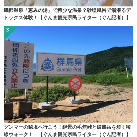
磯部温泉「恵みの湯」で稀少な温泉？砂塩風呂で湯潜るデ
トックス体験！【ぐんま観光県民ライター（ぐん記者）】
グンマーの秘境へ行こう！絶景の毛無峠と破風岳を歩く稜
線ウォーク！ 【ぐんま観光県民ライター（ぐん記者）】