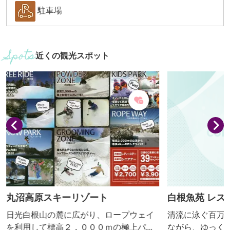
駐車場
近くの観光スポット
丸沼高原スキーリゾート
白根魚苑 レス
日光白根山の麓に広がり、ロープウェイ
清流に泳ぐ百万
を利用して標高２，０００ｍの極上パウ
ながら、ゆっく