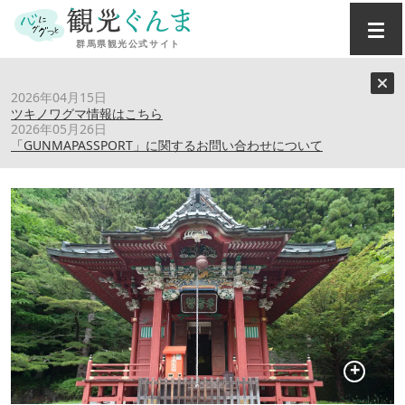
トップ
›
スポット
›
金精神社
2026年04月15日
ツキノワグマ情報はこちら
2026年05月26日
金精神社
「GUNMAPASSPORT」に関するお問い合わせについて