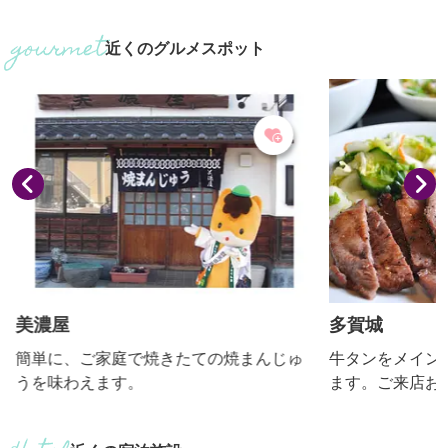
道。 渡良瀬川に沿ってやまあいを蛇行し
ルの敷地に雑木
ながら、片道約１時間20分かけてゆるや
里山を再現。 そこで暮らす昆虫を探し、
近くのグルメスポット
かに走っていきます。 わたらせ渓谷鐵道
手に取り、その
の魅力は、なんといっても車窓から望め
ます。 昆虫観察館では里山の生きものや
る豊かな自然。 春のサクラと菜の花に始
世界の昆虫をい
まり、新緑、紅葉といった四季折々の草
亜熱帯の植物が
花や、渡良瀬川の清流と渓谷が織り成す
最大級のチョウ
雄大な景色が堪能できます。 また、曜日
交い、間近で観察でき
によってさまざまなタ...
昆虫クラフトやふ.
美濃屋
多賀城
簡単に、ご家庭で焼きたての焼まんじゅ
牛タンをメイン
うを味わえます。
ます。ご来店お