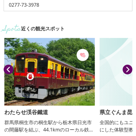
0277-73-3978
近くの観光スポット
わたらせ渓谷鐵道
県立ぐんま昆
群馬県桐生市の桐生駅から栃木県日光市
全国的にもユニ
の間藤駅を結ぶ、44.1kmのローカル鉄
にした体験型教育施設で