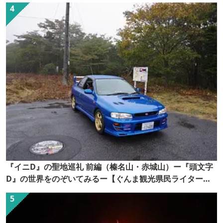
『イニD』の聖地巡礼 前編（榛名山・赤城山）ー『頭文字
D』の世界をのぞいてみるー【ぐんま観光県民ライター
（ぐん記者）】