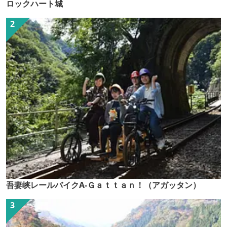
ロックハート城
吾妻峡レールバイクA-Ｇａｔｔａｎ！（アガッタン）