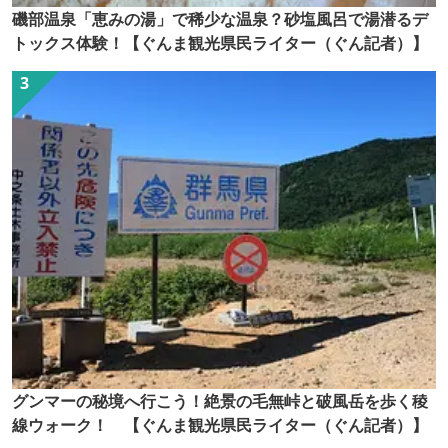
磯部温泉「恵みの湯」で稀少な温泉？砂塩風呂で湯潜るデ
トックス体験！【ぐんま観光県民ライター（ぐん記者）】
グンマーの秘境へ行こう！絶景の毛無峠と破風岳を歩く稜
線ウォーク！ 【ぐんま観光県民ライター（ぐん記者）】