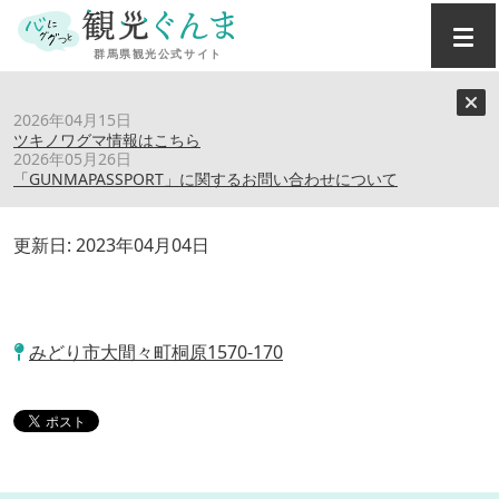
トップ
›
スポット
›
見晴センター
2026年04月15日
ツキノワグマ情報はこちら
2026年05月26日
見晴センター
「GUNMAPASSPORT」に関するお問い合わせについて
更新日:
2023年04月04日
みどり市大間々町桐原1570-170