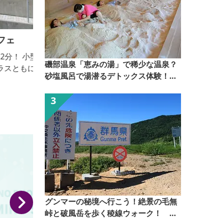
江戸正
健康的でおいしい料理を手がける、手打ちそば・うど
磯部温泉「恵みの湯」で稀少な温泉？
ん店。おっきりこみは、幅広い年齢層から人気があり
砂塩風呂で湯潜るデトックス体験！
ます。 【おっきりこみ提供期間：通年】
【ぐんま観光県民ライター（ぐん記
者）】
グンマーの秘境へ行こう！絶景の毛無
峠と破風岳を歩く稜線ウォーク！