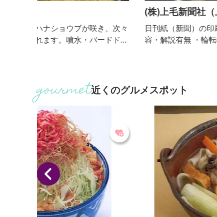
(株)上毛新聞社（上毛新聞印刷センター）
、次々
日刊紙（新聞）の印刷を行っています。 ■見学内
ドドー
容・解説有無 ・輪転機見学、解説ビデオ上映 ・解
ほか、
説：あり ■個人の受入 不可 ■団体の受入(人数) 可（5
い遊具
人～70人。群馬県内の団体・グループに限る。）
併設。
園無
近くのグルメスポット
売店、
間は夜