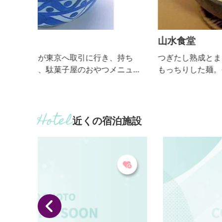
山水食堂
持ち
つぎたし熟成とまとソースに、上州地粉を使用し、
ニュー
もっちりした麺。モッツァレラと５種類のチーズで
ゴシ
チーズがおすすめです。 【おっきりこみ提供期間：
両方が
通年】
近くの宿泊施設