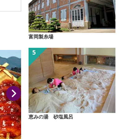
富岡製糸場
恵みの湯 砂塩風呂