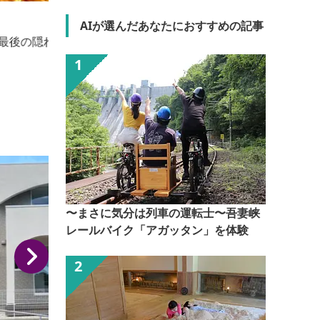
赤堀花しょうぶ園
AIが選んだあなたにおすすめの記事
国指定史跡の「女掘」の遺構に、およそ2万5千株の花
しょうぶが植えられており、白や紫のしょうぶが一斉
に咲き揃う景色は圧巻です。伊勢崎IC・波志江スマー
トICから近く、アクセス抜群。開花時期6月上旬～下
旬。
〜まさに気分は列車の運転士〜吾妻峡
レールバイク「アガッタン」を体験