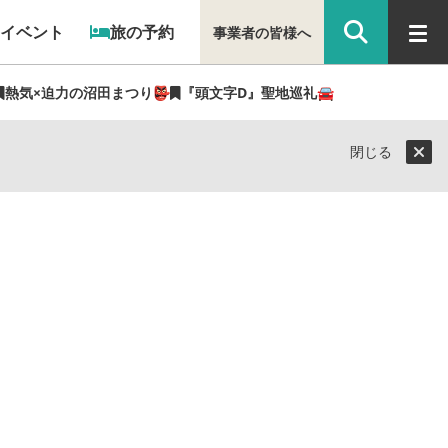
イベント
旅の予約
事業者の皆様へ
熱気×迫力の沼田まつり👺
『頭文字D』聖地巡礼🚘
閉じる