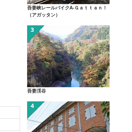
吾妻峡レールバイクA-Ｇａｔｔａｎ！
（アガッタン）
吾妻渓谷