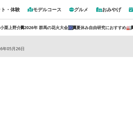
ット・体験
モデルコース
グルメ
おみやげ
 小栗上野介
2026年 群馬の花火大会🎆
夏休み自由研究におすすめ🏭
トップ
›
スポット
›
ホテル伊勢崎イースト
26年05月26日