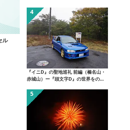
【ぐんま観光県民ライター（ぐん記
者）】
アパホテル〈伊勢崎駅南〉
県央部でアクセス抜群！ ◎新型コロナウイルス感染
症等の感染・拡大防止の為、館内の衛生面には普段以
2
上に強化して取り組んでおります。 ◎伊勢崎駅から
徒歩約6分 全室Wi-Fi接続可 ◎宿泊施設品質認定制度
『イニD』の聖地巡礼 前編（榛名山・
サクラクオリティ認証施設 ◎おもてなし規格 金認
赤城山）ー『頭文字D』の世界をのぞ
証＆トラベラー・フレンドリー獲得ホテル
いてみるー【ぐんま観光県民ライター
（ぐん記者）】