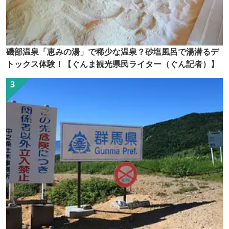
磯部温泉「恵みの湯」で稀少な温泉？砂塩風呂で湯潜るデ
トックス体験！【ぐんま観光県民ライター（ぐん記者）】