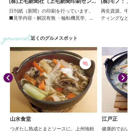
(株)上毛新聞社（上毛新聞印刷セン
(株)モノ：フ
ター）
日刊紙（新聞）の印刷を行っています。
再生資源、中間
■見学内容・解説有無 ・輪転機見学、解
ティングなど、
説ビデオ上映 ・解説：あり ■個人の受入
る”リマーケティ
不可 ■団体の受入(人数) 可（5人～70
る会社です。拠
近くのグルメスポット
人。群馬県内の団体・グループに限
場は、廃棄物の
る。）
誇る中間処理施設
例目の「体験の
います。 ■見学内容・解説有無 ・「体験
の機会の場」に
サイクル率約9
約1時間で御案内。
山水食堂
江戸正
つぎたし熟成とまとソースに、上州地粉
健康的でおいし