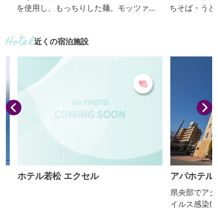
を使用し、もっちりした麺。モッツァレ
ちそば・うどん
ラと５種類のチーズで焼チーズがおすす
広い年齢層から人気
めです。 【おっきりこみ提供期間：通
きりこみ提供期
近くの宿泊施設
年】
ホテル若松 エクセル
アパホテル〈
県央部でアクセ
イルス感染症等
館内の衛生面に