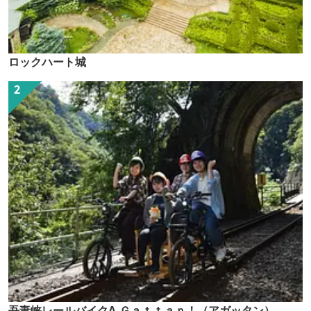
ロックハート城
吾妻峡レールバイクA-Ｇａｔｔａｎ！（アガッタン）