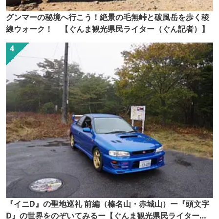
グンマーの秘境へ行こう！絶景の毛無峠と破風岳を歩く稜
線ウォーク！ 【ぐんま観光県民ライター（ぐん記者）】
『イニD』の聖地巡礼 前編（榛名山・赤城山）ー『頭文字
D』の世界をのぞいてみるー【ぐんま観光県民ライター