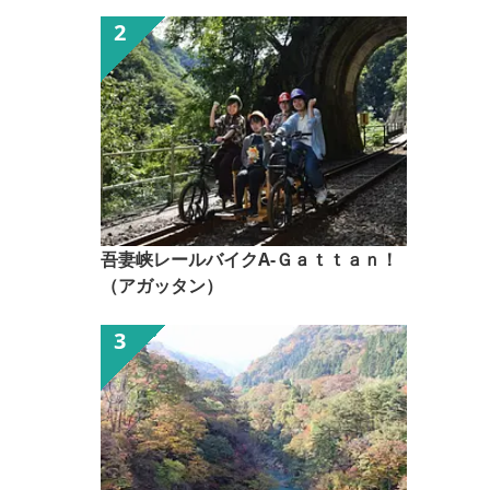
吾妻峡レールバイクA-Ｇａｔｔａｎ！
（アガッタン）