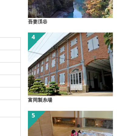
吾妻渓谷
富岡製糸場