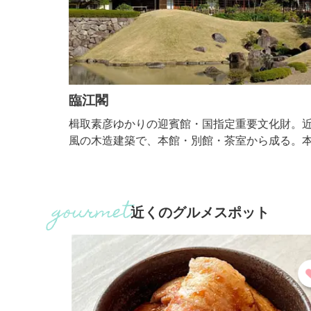
た
臨江閣
かる
楫取素彦ゆかりの迎賓館・国指定重要文化財。近代
特徴を
風の木造建築で、本館・別館・茶室から成る。本館
めよ
は、明治17年9月、当時の群馬県令・楫取素彦の提
で迎賓館として建てられました。
近くのグルメスポット