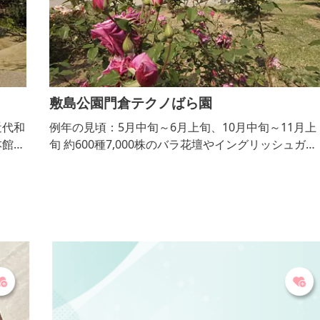
敷島公園門倉テクノばら園
和
例年の見頃：5月中旬～6月上旬、10月中旬～11月上
旬 約600種7,000株のバラ花壇やイングリッシュガー
言
デンがあります。約600株のばらがスタンダード仕立
てとなり、ばら園の特徴となっています。春のばら園
まつりや秋のバラフェスタを開催し、ばらのライト
アップも行います。