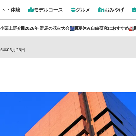
ット・体験
モデルコース
グルメ
おみやげ
 小栗上野介
2026年 群馬の花火大会🎆
夏休み自由研究におすすめ🏭
トップ
›
スポット
›
群馬ロイヤルホテル
26年05月26日