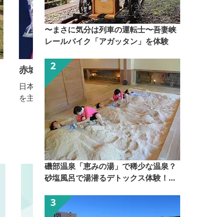
〜まさに気分は列車の運転士〜吾妻峡
レールバイク「アガッタン」を体験
赤城フーズ（株）
日本で最初に開発した「カリカリ梅」のラインナップ
を主力商品として、その他の梅加工品と各種漬け物を
製造しています。カリカリ梅の製造工程の工場見学
と、直販店にてお買い物を楽しんでいただける施設と
市
なっております。 新型コロナウイルスの影響拡大を
受け、感染症の拡大防止のため、当面のあいだ工場見
示 ・
学を休止させていただいております。 見学再開につ
可
磯部温泉「恵みの湯」で稀少な温泉？
きましては、日程が決まり次第、赤城フーズのホーム
砂塩風呂で湯潜るデトックス体験！
ページでお...
【ぐんま観光県民ライター（ぐん記
者）】