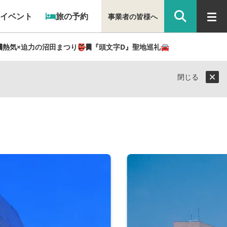
イベント
旅の予約
事業者の皆様へ
熱気×迫力の沼田まつり👺
『頭文字D』聖地巡礼🚘
閉じる