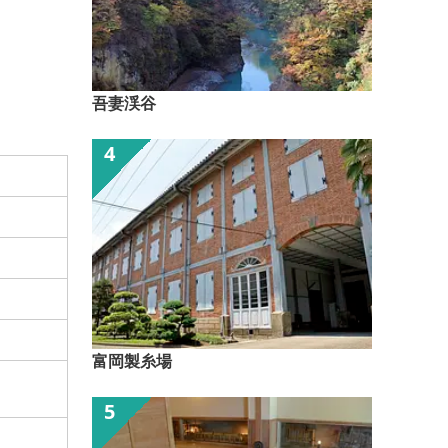
吾妻渓谷
富岡製糸場