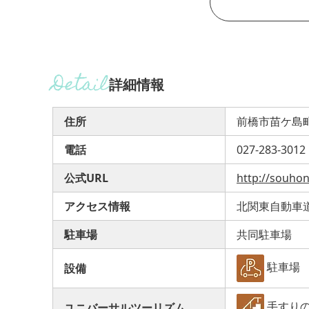
詳細情報
住所
前橋市苗ケ島町
電話
027-283-3012
公式URL
http://souhon
アクセス情報
北関東自動車道
駐車場
共同駐車場
駐車場
設備
手すり
ユニバーサルツーリズム