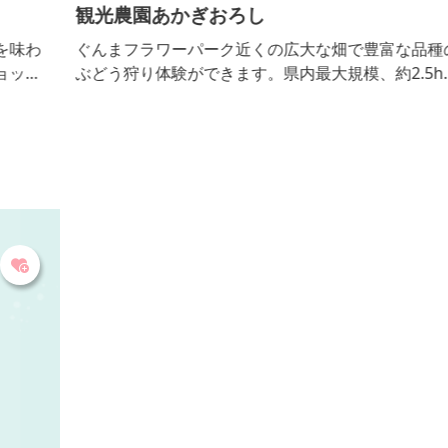
観光農園あかぎおろし
わ
ぐんまフラワーパーク近くの広大な畑で豊富な品種の
プ
ぶどう狩り体験ができます。県内最大規模、約2.5ha
他
の敷地にブラックビート、シャインマスカット、ジャ
スミン、サニールージュをはじめとした個性あふれる
様々な品種のぶどうを育てています。ぶどう狩り体験
はもちろん、ご試食いただける店頭販売も人気です。
そのほか、地元農家の朝採り新鮮野菜やフルーツ、地
場産食材、手作り加工食品などの直売コーナーも併設
してい...