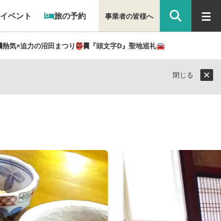
イベント
旅の予約
事業者の皆様へ
熱気×迫力の沼田まつり👺
『頭文字D』聖地巡礼🚘
閉じる