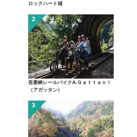
ロックハート城
吾妻峡レールバイクA-Ｇａｔｔａｎ！
（アガッタン）