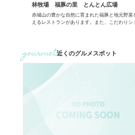
ラ
林牧場 福豚の里 とんとん広場
た上質で
赤城山の豊かな自然に育まれた福豚と地元野菜を味
とと
えるレストランがあります。また、こだわりショッ
やHUTTE HAYASHIでは、ハムやソーセージ、その
ども
の加工品等お土産を購入することもできます。
wer
近くのグルメスポット