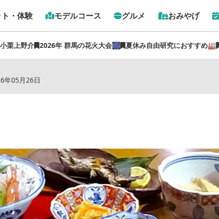
ット・体験
モデルコース
グルメ
おみやげ
 小栗上野介
2026年 群馬の花火大会🎆
夏休み自由研究におすすめ🏭
トップ
›
スポット
›
赤城温泉 御宿 総本家
26年05月26日