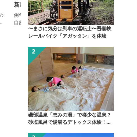
新里のサクラソウ群落
例年の見頃：4月下旬～5月中旬 山間の林に囲まれた
自然の景観が残る約1,600m2の面積に群生している。
〜まさに気分は列車の運転士〜吾妻峡
県指定天然記念物。
レールバイク「アガッタン」を体験
磯部温泉「恵みの湯」で稀少な温泉？
砂塩風呂で湯潜るデトックス体験！
【ぐんま観光県民ライター（ぐん記
者）】