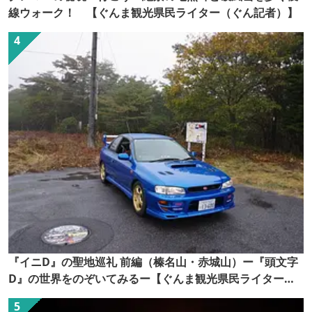
線ウォーク！ 【ぐんま観光県民ライター（ぐん記者）】
『イニD』の聖地巡礼 前編（榛名山・赤城山）ー『頭文字
D』の世界をのぞいてみるー【ぐんま観光県民ライター
（ぐん記者）】