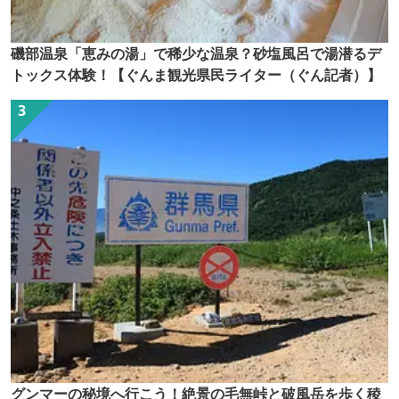
磯部温泉「恵みの湯」で稀少な温泉？砂塩風呂で湯潜るデ
トックス体験！【ぐんま観光県民ライター（ぐん記者）】
グンマーの秘境へ行こう！絶景の毛無峠と破風岳を歩く稜