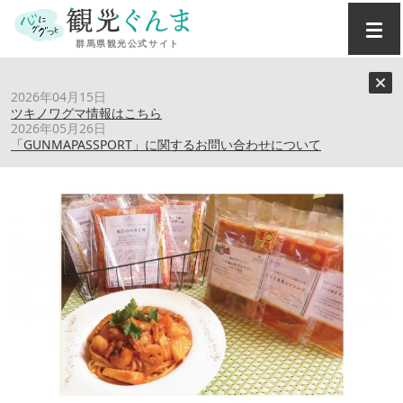
トップ
›
おみやげ
›
親子カフェ マカロニ
2026年04月15日
ツキノワグマ情報はこちら
2026年05月26日
親子カフェ マカロニ
「GUNMAPASSPORT」に関するお問い合わせについて