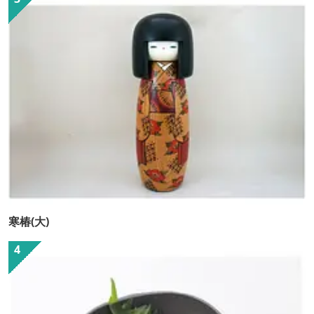
寒椿(大)