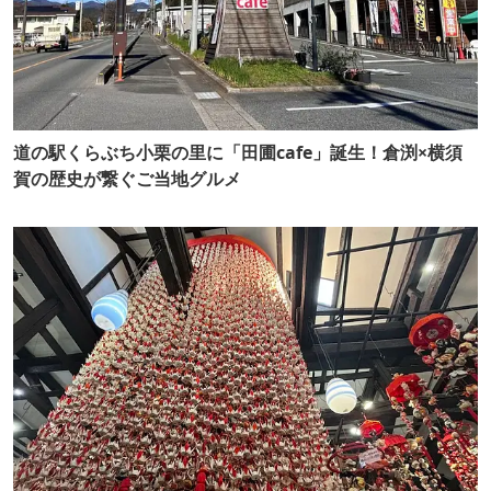
道の駅くらぶち小栗の里に「田圃cafe」誕生！倉渕×横須
賀の歴史が繋ぐご当地グルメ