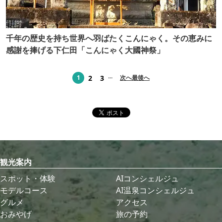
千年の歴史を持ち世界へ羽ばたくこんにゃく。その恵みに
感謝を捧げる下仁田「こんにゃく大國神祭」
...
2
3
1
次へ
最後へ
観光案内
スポット・体験
AIコンシェルジュ
モデルコース
AI温泉コンシェルジュ
グルメ
アクセス
おみやげ
旅の予約