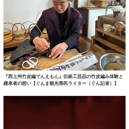
『西上州竹皮編でんえもん』伝統工芸品の竹皮編み体験と
継承者の想い【ぐんま観光県民ライター（ぐん記者）】