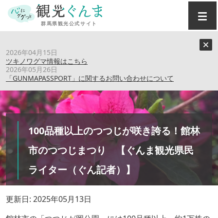
トップ
›
特集記事
›
2026年04月15日
100品種以上のつつじが咲き誇る！館林市のつつじまつり
ツキノワグマ情報はこちら
【ぐんま観光県民ライター（ぐん記者）】
2026年05月26日
「GUNMAPASSPORT」に関するお問い合わせについて
100品種以上のつつじが咲き誇る！館林
市のつつじまつり 【ぐんま観光県民
ライター（ぐん記者）】
更新日: 2025年05月13日