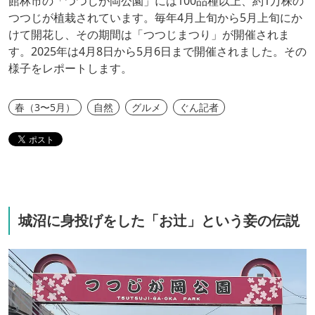
館林市の「つつじが岡公園」には100品種以上、約1万株の
つつじが植栽されています。毎年4月上旬から5月上旬にか
けて開花し、その期間は「つつじまつり」が開催されま
す。2025年は4月8日から5月6日まで開催されました。その
様子をレポートします。
春（3〜5月）
自然
グルメ
ぐん記者
城沼に身投げをした「お辻」という妾の伝説