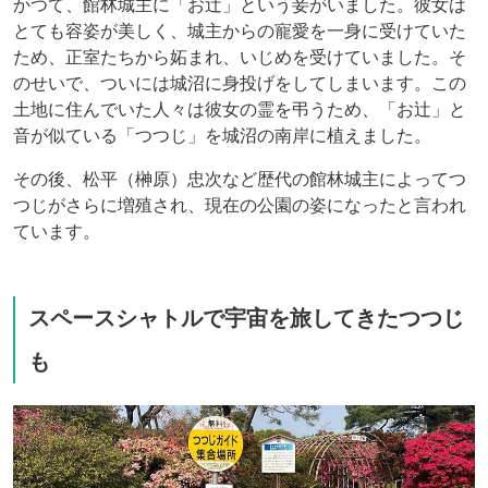
かつて、館林城主に「お辻」という妾がいました。彼女は
とても容姿が美しく、城主からの寵愛を一身に受けていた
ため、正室たちから妬まれ、いじめを受けていました。そ
のせいで、ついには城沼に身投げをしてしまいます。この
土地に住んでいた人々は彼女の霊を弔うため、「お辻」と
音が似ている「つつじ」を城沼の南岸に植えました。
その後、松平（榊原）忠次など歴代の館林城主によってつ
つじがさらに増殖され、現在の公園の姿になったと言われ
ています。
スペースシャトルで宇宙を旅してきたつつじ
も