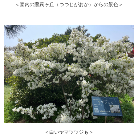
＜園内の躑躅ヶ丘（つつじがおか）からの景色＞
＜白いヤマツツジも＞