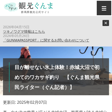
トップ
›
特集記事
›
2026年04月15日
目が離せない氷上体験！赤城大沼で初めてのワカサギ釣り
ツキノワグマ情報はこちら
【ぐんま観光県民ライター（ぐん記者）】
2026年05月26日
「GUNMAPASSPORT」に関するお問い合わせについて
目が離せない氷上体験！赤城大沼で初
めてのワカサギ釣り 【ぐんま観光県
民ライター（ぐん記者）】
更新日: 2025年02月07日